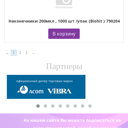
Наконечники 200мкл , 1000 шт /упак (Biohit ) 790204
В корзину
←
1
2
3
→
Партнеры
На нашем сайте Вы можете подписаться на