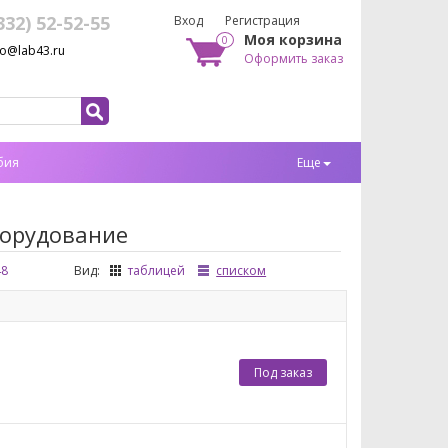
332) 52-52-55
Вход
Регистрация
Моя корзина
0
fo@lab43.ru
Оформить заказ
бия
Еще
борудование
48
Вид:
таблицей
списком
Под заказ