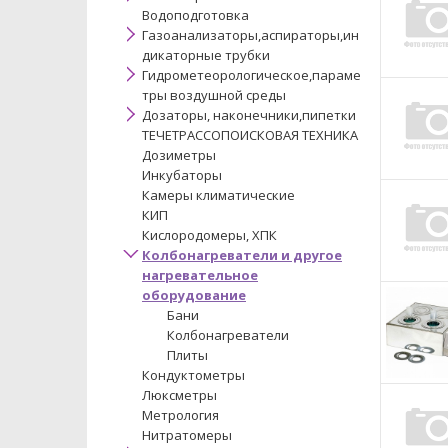
Водоподготовка
Газоанализаторы,аспираторы,ин
дикаторные трубки
Гидрометеорологическое,параме
тры воздушной среды
Дозаторы, наконечники,пипетки
ТЕЧЕТРАССОПОИСКОВАЯ ТЕХНИКА
Дозиметры
Инкубаторы
Камеры климатические
КИП
Кислородомеры, ХПК
Колбонагреватели и другое
нагревательное
оборудование
Бани
Колбонагреватели
Плиты
Кондуктометры
Люксметры
Метрология
Нитратомеры