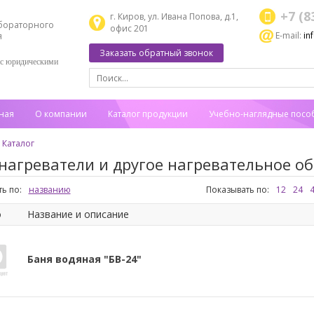
+7 (8
г. Киров, ул. Ивана Попова, д.1,
бораторного
офис 201
E-mail:
in
я
Заказать обратный звонок
 с юридическими
ная
О компании
Каталог продукции
Учебно-наглядные посо
Каталог
нагреватели и другое нагревательное о
ь по:
названию
Показывать по:
12
24
о
Название и описание
Баня водяная "БВ-24"