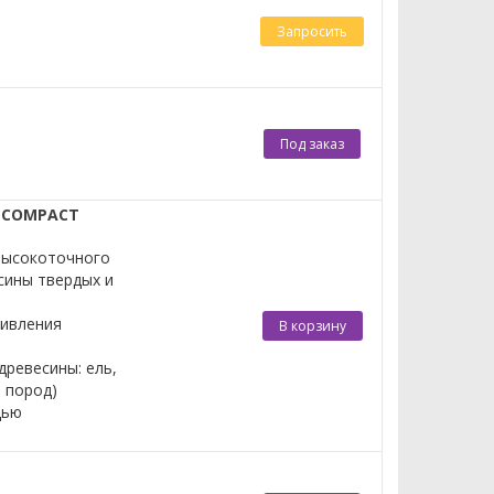
Запросить
Под заказ
 COMPACT
высокоточного
сины твердых и
тивления
В корзину
ревесины: ель,
ы пород)
щью