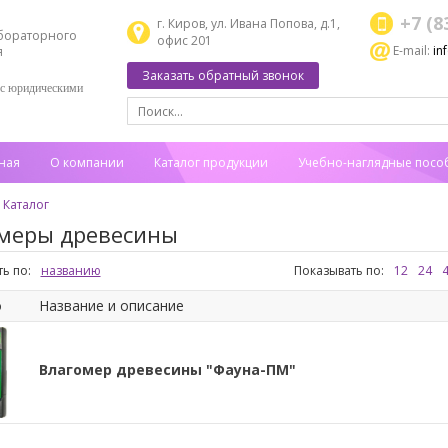
+7 (8
г. Киров, ул. Ивана Попова, д.1,
бораторного
офис 201
E-mail:
in
я
Заказать обратный звонок
 с юридическими
ная
О компании
Каталог продукции
Учебно-наглядные посо
Каталог
меры древесины
ь по:
названию
Показывать по:
12
24
о
Название и описание
Влагомер древесины "Фауна-ПМ"