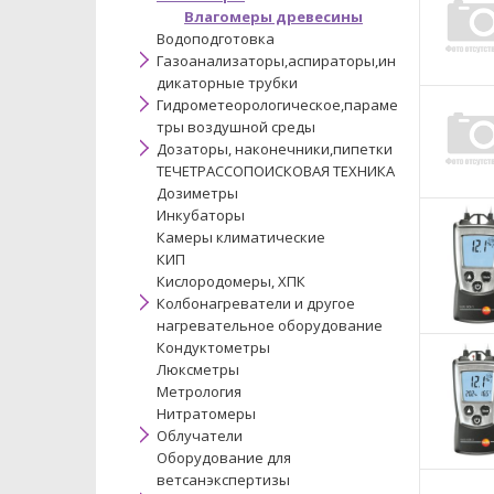
Влагомеры древесины
Водоподготовка
Газоанализаторы,аспираторы,ин
дикаторные трубки
Гидрометеорологическое,параме
тры воздушной среды
Дозаторы, наконечники,пипетки
ТЕЧЕТРАССОПОИСКОВАЯ ТЕХНИКА
Дозиметры
Инкубаторы
Камеры климатические
КИП
Кислородомеры, ХПК
Колбонагреватели и другое
нагревательное оборудование
Кондуктометры
Люксметры
Метрология
Нитратомеры
Облучатели
Оборудование для
ветсанэкспертизы