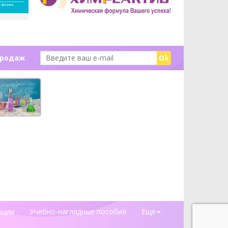
продаж
Ok
кции
Учебно-наглядные пособия
Еще