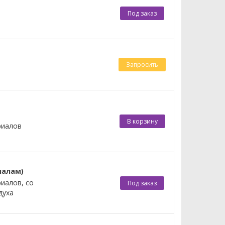
Под заказ
Запросить
В корзину
риалов
налам)
иалов, со
Под заказ
духа