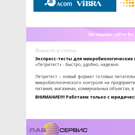
На нашем сайте Вы 
Новости и статьи
Экспресс-тесты для микробиологических
«Петритест» - быстро, удобно, надежно
Петритест – новый формат готовых питатель
микробиологического контроля на предприят
питания, магазинах, коммунальных объектах, в
ВНИМАНИЕ!!!! Работаем только с юридиче