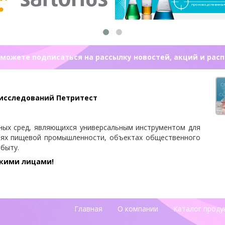
можете подписаться на рассылку новостей, акций и рас
 исследований Петритест
ных сред, являющихся универсальным инструментом для
иях пищевой промышленности, объектах общественного
 быту.
скими лицами!
Главная
О компании
Каталог проду