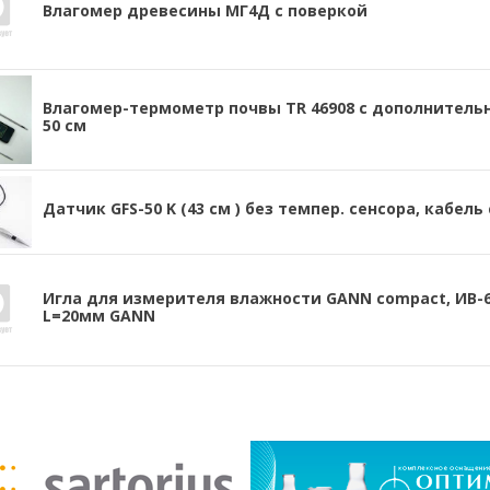
Влагомер древесины МГ4Д с поверкой
Влагомер-термометр почвы TR 46908 с дополнител
50 см
Датчик GFS-50 K (43 см ) без темпер. сенсора, кабель 
Игла для измерителя влажности GANN compact, ИВ-6
L=20мм GANN