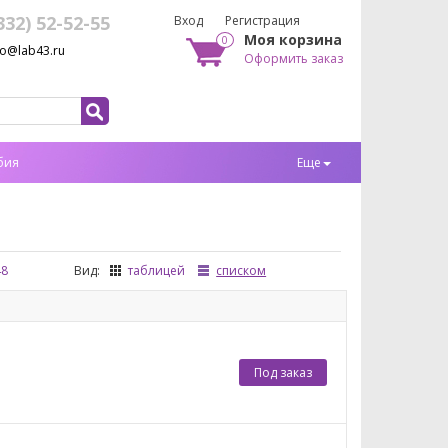
332) 52-52-55
Вход
Регистрация
Моя корзина
0
fo@lab43.ru
Оформить заказ
бия
Еще
48
Вид:
таблицей
списком
Под заказ