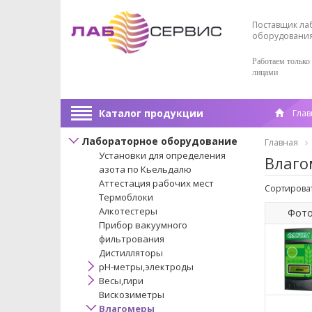
Поставщик ла
оборудовани
Работаем только
лицами
Каталог продукции
Глав
Лабораторное оборудование
Главная
Установки для определения
Влаго
азота по Кьельдалю
Аттестация рабочих мест
Сортироват
Термоблоки
Алкотестеры
Фот
Прибор вакуумного
фильтрования
Дистилляторы
pH-метры,электроды
Весы,гири
Вискозиметры
Влагомеры