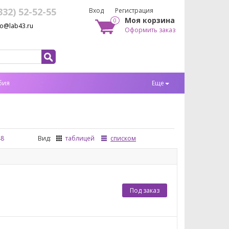
332) 52-52-55
Вход
Регистрация
Моя корзина
0
fo@lab43.ru
Оформить заказ
бия
Еще
48
Вид:
таблицей
списком
Под заказ