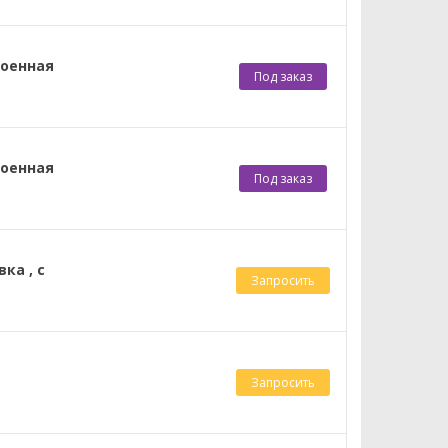
роенная
Под заказ
роенная
Под заказ
ка , с
Запросить
Запросить