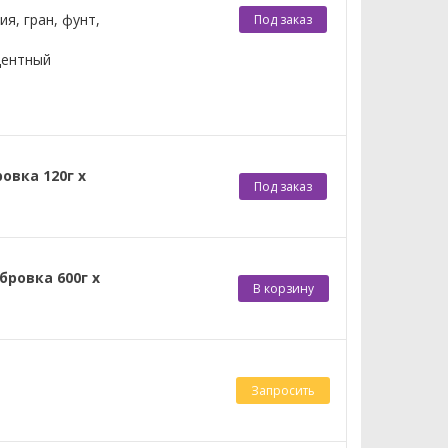
я, гран, фунт,
Под заказ
центный
овка 120г х
Под заказ
ровка 600г х
В корзину
Запросить