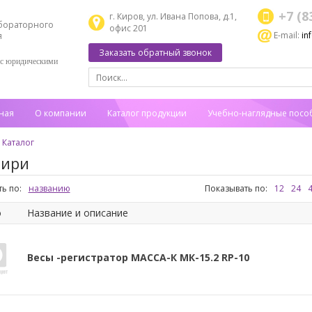
+7 (8
г. Киров, ул. Ивана Попова, д.1,
бораторного
офис 201
E-mail:
in
я
Заказать обратный звонок
 с юридическими
ная
О компании
Каталог продукции
Учебно-наглядные посо
Каталог
гири
ь по:
названию
Показывать по:
12
24
о
Название и описание
Весы -регистратор МАССА-К МК-15.2 RP-10