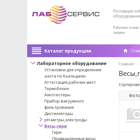
Поставщик ла
оборудовани
Работаем только
лицами
Каталог продукции
Глав
Лабораторное оборудование
Главная
Установки для определения
Весы,
азота по Кьельдалю
Аттестация рабочих мест
Сортироват
Термоблоки
Алкотестеры
Фот
Прибор вакуумного
фильтрования
Дистилляторы
pH-метры,электроды
Весы,гири
Гири
Промышленные весы