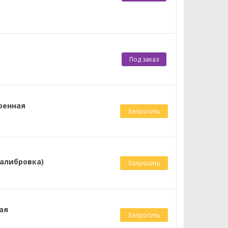
Под заказ
роенная
Запросить
калибровка)
Запросить
ая
Запросить