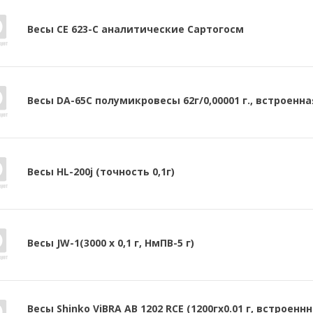
Весы CE 623-C аналитические Сартогосм
Весы DA-65C полумикровесы 62г/0,00001 г., встроенна
Весы HL-200j (точность 0,1г)
Весы JW-1(3000 х 0,1 г, НмПВ-5 г)
Весы Shinko ViBRA AB 1202 RCE (1200гх0.01 г, встроенн