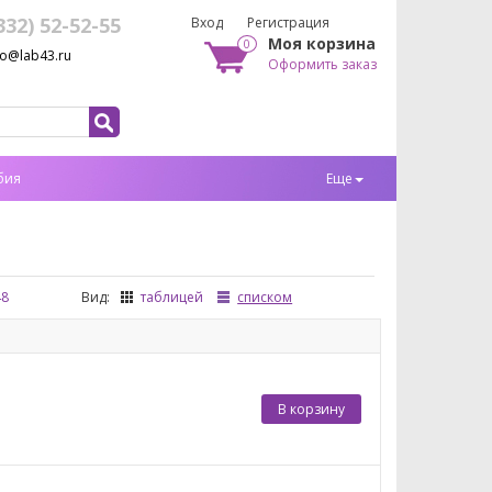
332) 52-52-55
Вход
Регистрация
Моя корзина
0
fo@lab43.ru
Оформить заказ
бия
Еще
48
Вид:
таблицей
списком
В корзину