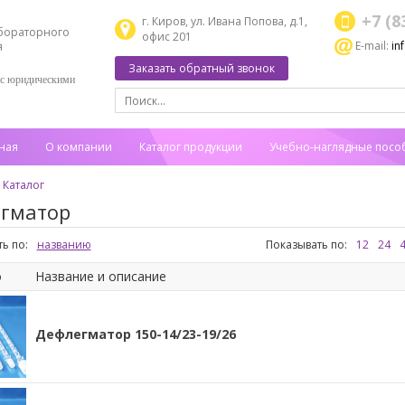
+7 (8
г. Киров, ул. Ивана Попова, д.1,
бораторного
офис 201
E-mail:
in
я
Заказать обратный звонок
 с юридическими
ная
О компании
Каталог продукции
Учебно-наглядные посо
Каталог
гматор
ь по:
названию
Показывать по:
12
24
о
Название и описание
Дефлегматор 150-14/23-19/26