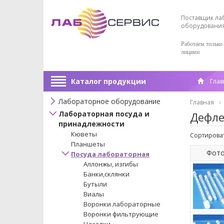
Поставщик ла
оборудовани
Работаем только
лицами
Каталог продукции
Глав
Лабораторное оборудование
Главная
Лабораторная посуда и
Дефле
принадлежности
Кюветы
Сортироват
Планшеты
Фот
Посуда лабораторная
Аллонжы, изгибы
Банки,склянки
Бутыли
Виалы
Воронки лабораторные
Воронки фильтрующие