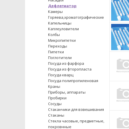
Насадки
Дефлегматор
Камеры
Горяева,хроматографические
Капельницы
Каплеуловители
Колбы
Микропипетки
Переходы
Пипетки
Поглотители
Посуда из фарфора
Посуда из фторопласта
Посуда кварц
Посуда полипропиленовая
Краны
Приборы, аппараты
Пробирки
Сосуды
Стаканчики для взвешивания
Стаканы
Стекла часовые, предметные,
покровнные