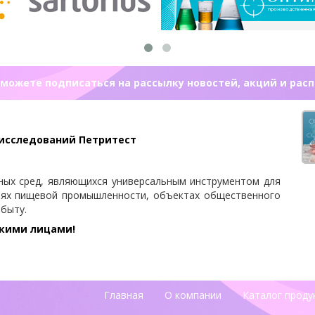
можете подписаться на рассылку новостей, акций и рас
 исследований Петритест
ных сред, являющихся универсальным инструментом для
иях пищевой промышленности, объектах общественного
 быту.
скими лицами!
Главная
О компании
Каталог проду