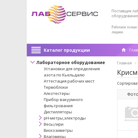
Поставщик ла
оборудовани
Работаем только
лицами
Каталог продукции
Глав
Лабораторное оборудование
Главная
Установки для определения
Крисм
азота по Кьельдалю
Аттестация рабочих мест
Сортироват
Термоблоки
Алкотестеры
Фот
Прибор вакуумного
фильтрования
Дистилляторы
pH-метры,электроды
Весы,гири
Вискозиметры
Влагомеры