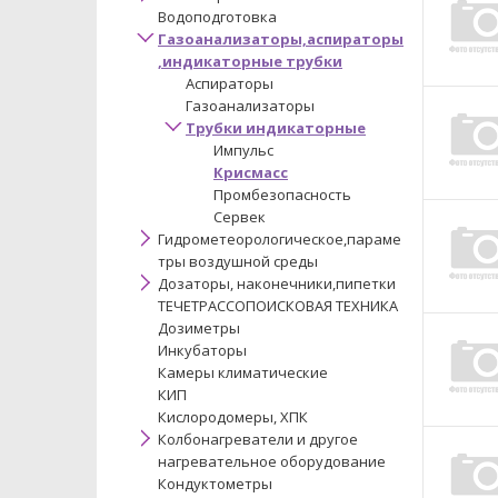
Водоподготовка
Газоанализаторы,аспираторы
,индикаторные трубки
Аспираторы
Газоанализаторы
Трубки индикаторные
Импульс
Крисмасс
Промбезопасность
Сервек
Гидрометеорологическое,параме
тры воздушной среды
Дозаторы, наконечники,пипетки
ТЕЧЕТРАССОПОИСКОВАЯ ТЕХНИКА
Дозиметры
Инкубаторы
Камеры климатические
КИП
Кислородомеры, ХПК
Колбонагреватели и другое
нагревательное оборудование
Кондуктометры