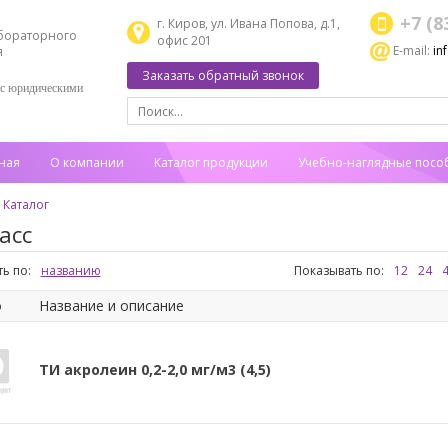
+7 (8
г. Киров, ул. Ивана Попова, д.1,
бораторного
офис 201
E-mail:
in
я
Заказать обратный звонок
 с юридическими
ная
О компании
Каталог продукции
Учебно-наглядные посо
Каталог
асс
ь по:
названию
Показывать по:
12
24
о
Название и описание
ТИ акролеин 0,2-2,0 мг/м3 (4,5)