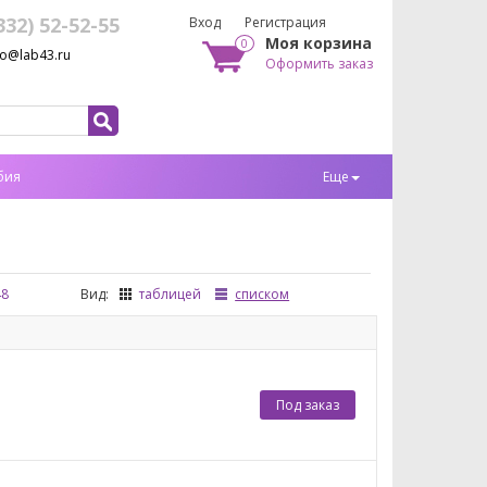
332) 52-52-55
Вход
Регистрация
Моя корзина
0
fo@lab43.ru
Оформить заказ
бия
Еще
48
Вид:
таблицей
списком
Под заказ