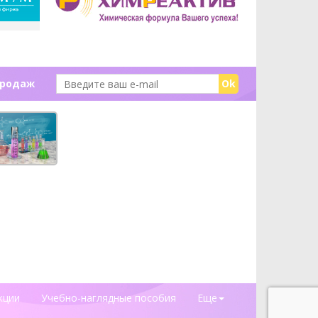
продаж
Ok
кции
Учебно-наглядные пособия
Еще