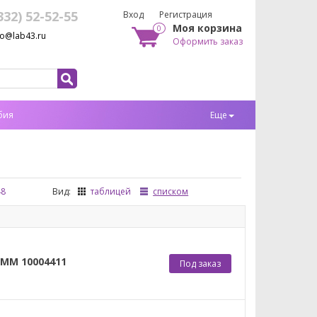
332) 52-52-55
Вход
Регистрация
Моя корзина
0
fo@lab43.ru
Оформить заказ
бия
Еще
48
Вид:
таблицей
списком
 ММ 10004411
Под заказ