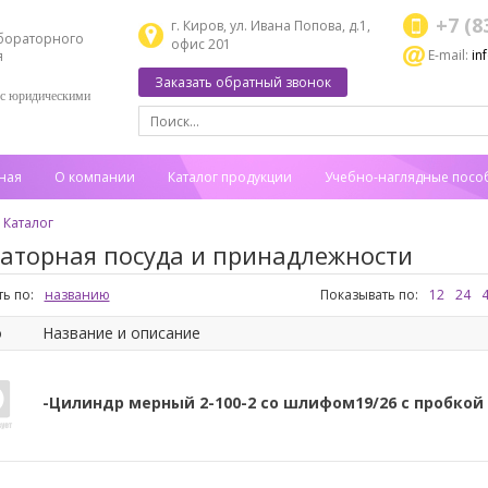
+7 (8
г. Киров, ул. Ивана Попова, д.1,
бораторного
офис 201
E-mail:
in
я
Заказать обратный звонок
 с юридическими
ная
О компании
Каталог продукции
Учебно-наглядные посо
Каталог
аторная посуда и принадлежности
ь по:
названию
Показывать по:
12
24
о
Название и описание
-Цилиндр мерный 2-100-2 со шлифом19/26 с пробкой