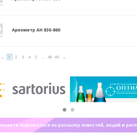
Ареометр АН 830-860
←
1
2
3
4
5
...
48
49
→
можете подписаться на рассылку новостей, акций и рас