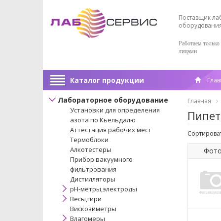
Поставщик ла
оборудовани
Работаем только
лицами
Каталог продукции
Глав
Лабораторное оборудование
Главная
Установки для определения
Пипет
азота по Кьельдалю
Аттестация рабочих мест
Сортироват
Термоблоки
Алкотестеры
Фот
Прибор вакуумного
фильтрования
Дистилляторы
pH-метры,электроды
Весы,гири
Вискозиметры
Влагомеры