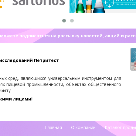
можете подписаться на рассылку новостей, акций и рас
 исследований Петритест
ных сред, являющихся универсальным инструментом для
иях пищевой промышленности, объектах общественного
 быту.
скими лицами!
Главная
О компании
Каталог проду