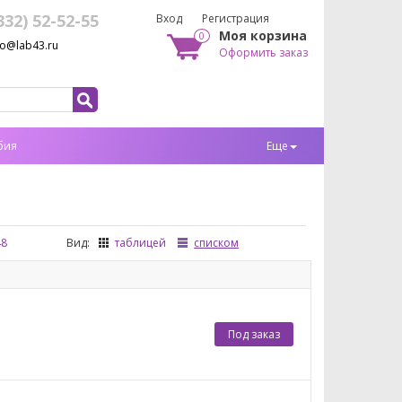
332) 52-52-55
Вход
Регистрация
Моя корзина
0
fo@lab43.ru
Оформить заказ
бия
Еще
48
Вид:
таблицей
списком
Под заказ