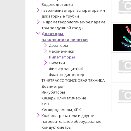
Водоподготовка
Газоанализаторы,аспираторы,ин
дикаторные трубки
Гидрометеорологическое,параме
тры воздушной среды
Дозаторы,
наконечники,пипетки
Дозаторы
Наконечники
Пипетаторы
Пипетки
Фильтр защитный
Флакон-диспенсер
ТЕЧЕТРАССОПОИСКОВАЯ ТЕХНИКА
Дозиметры
Инкубаторы
Камеры климатические
КИП
Кислородомеры, ХПК
Колбонагреватели и другое
нагревательное оборудование
Кондуктометры