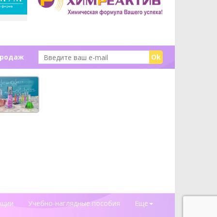
продаж
Ok
кции
Учебно-наглядные пособия
Еще