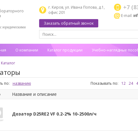
+7 (8
г. Киров, ул. Ивана Попова, д.1,
бораторного
офис 201
E-mail:
in
я
Заказать обратный звонок
 с юридическими
ная
О компании
Каталог продукции
Учебно-наглядные посо
Каталог
аторы
ь по:
названию
Показывать по:
12
24
о
Название и описание
Дозатор D25RE2 VF 0.2-2% 10-2500л/ч