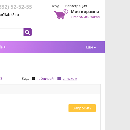
332) 52-52-55
Вход
Регистрация
Моя корзина
0
fo@lab43.ru
Оформить заказ
бия
Еще
48
Вид:
таблицей
списком
Запросить