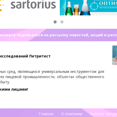
можете подписаться на рассылку новостей, акций и рас
 исследований Петритест
ных сред, являющихся универсальным инструментом для
иях пищевой промышленности, объектах общественного
 быту.
скими лицами!
Главная
О компании
Каталог проду