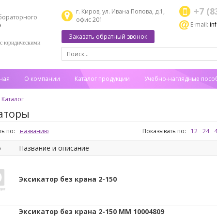
+7 (8
г. Киров, ул. Ивана Попова, д.1,
бораторного
офис 201
E-mail:
in
я
Заказать обратный звонок
 с юридическими
ная
О компании
Каталог продукции
Учебно-наглядные посо
Каталог
аторы
ь по:
названию
Показывать по:
12
24
о
Название и описание
Эксикатор без крана 2-150
Эксикатор без крана 2-150 ММ 10004809