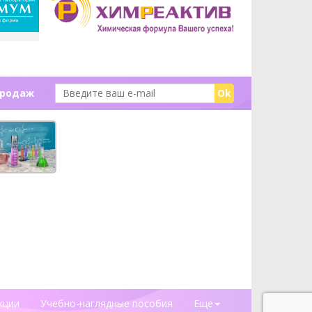
продаж
Ok
кции
Учебно-наглядные пособия
Еще