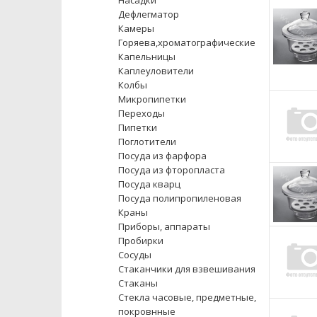
Насадки
Дефлегматор
Камеры
Горяева,хроматографические
Капельницы
Каплеуловители
Колбы
Микропипетки
Переходы
Пипетки
Поглотители
Посуда из фарфора
Посуда из фторопласта
Посуда кварц
Посуда полипропиленовая
Краны
Приборы, аппараты
Пробирки
Сосуды
Стаканчики для взвешивания
Стаканы
Стекла часовые, предметные,
покровнные