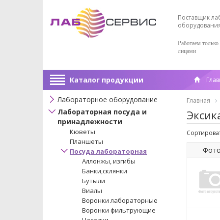
Поставщик ла
оборудовани
Работаем только
лицами
Каталог продукции
Глав
Лабораторное оборудование
Главная
Лабораторная посуда и
Эксик
принадлежности
Кюветы
Сортироват
Планшеты
Фот
Посуда лабораторная
Аллонжы, изгибы
Банки,склянки
Бутыли
Виалы
Воронки лабораторные
Воронки фильтрующие