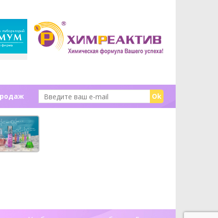
продаж
Ok