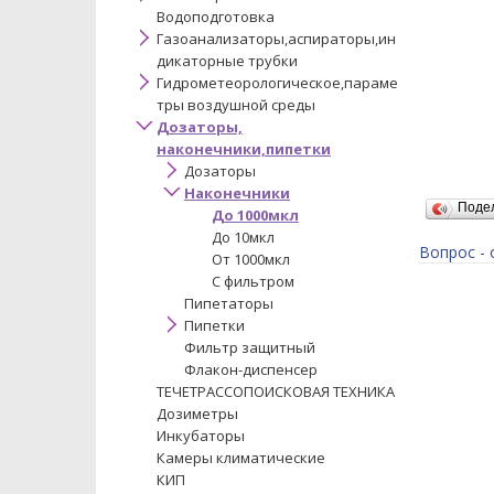
Водоподготовка
Газоанализаторы,аспираторы,ин
дикаторные трубки
Гидрометеорологическое,параме
тры воздушной среды
Дозаторы,
наконечники,пипетки
Дозаторы
Наконечники
Поде
До 1000мкл
До 10мкл
Вопрос - 
От 1000мкл
С фильтром
Пипетаторы
Пипетки
Фильтр защитный
Флакон-диспенсер
ТЕЧЕТРАССОПОИСКОВАЯ ТЕХНИКА
Дозиметры
Инкубаторы
Камеры климатические
КИП