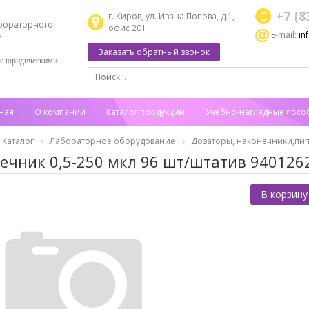
+7 (8
г. Киров, ул. Ивана Попова, д.1,
бораторного
офис 201
E-mail:
in
я
Заказать обратный звонок
 с юридическими
ная
О компании
Каталог продукции
Учебно-наглядные посо
Каталог
Лабораторное оборудование
Дозаторы, наконечники,пип
ечник 0,5-250 мкл 96 шт/штатив 940126
В корзину