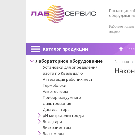
Поставщик ла
оборудовани
Работаем только
лицами
Каталог продукции
Глав
Лабораторное оборудование
Главная
Установки для определения
Након
азота по Кьельдалю
Аттестация рабочих мест
Термоблоки
Алкотестеры
Прибор вакуумного
фильтрования
Дистилляторы
pH-метры,электроды
Весы,гири
Вискозиметры
Влагомеры