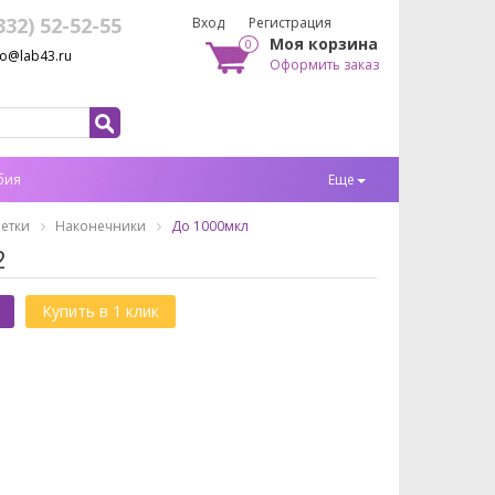
332) 52-52-55
Вход
Регистрация
Моя корзина
0
fo@lab43.ru
Оформить заказ
бия
Еще
етки
Наконечники
До 1000мкл
2
Купить в 1 клик