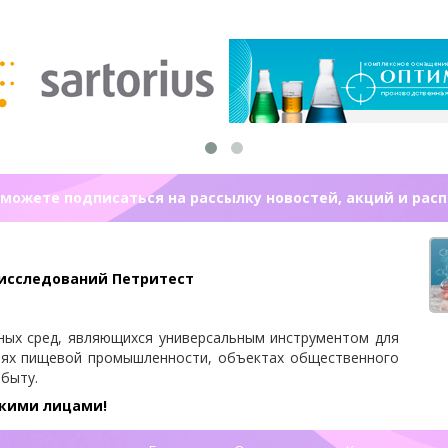
можете подписаться на рассылку новостей, акций и рас
 исследований Петритест
ных сред, являющихся универсальным инструментом для
иях пищевой промышленности, объектах общественного
 быту.
скими лицами!