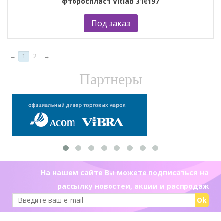
фтороспласт Vitlab 316197
Под заказ
←
1
2
→
Партнеры
На нашем сайте Вы можете подписаться на
рассылку новостей, акций и распродаж
Ok