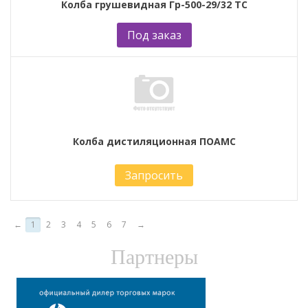
Колба грушевидная Гр-500-29/32 ТС
Под заказ
Колба дистиляционная ПОАМС
Запросить
←
1
2
3
4
5
6
7
→
Партнеры