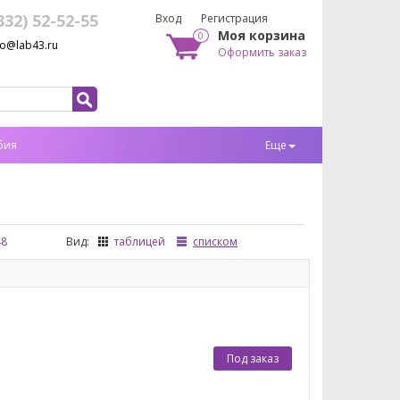
332) 52-52-55
Вход
Регистрация
Моя корзина
0
fo@lab43.ru
Оформить заказ
бия
Еще
48
Вид:
таблицей
списком
Под заказ