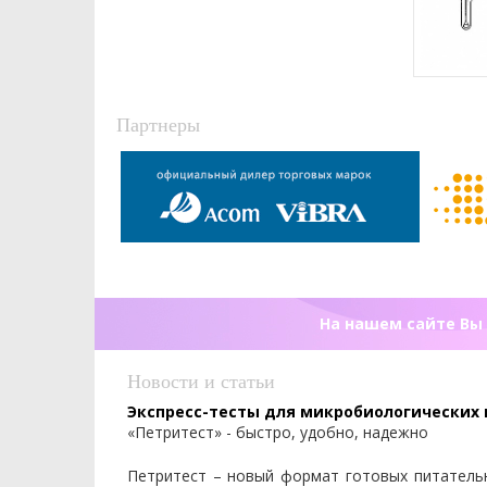
Партнеры
На нашем сайте Вы 
Новости и статьи
Экспресс-тесты для микробиологических
«Петритест» - быстро, удобно, надежно
Петритест – новый формат готовых питатель