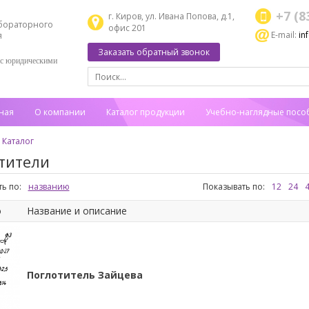
+7 (8
г. Киров, ул. Ивана Попова, д.1,
бораторного
офис 201
E-mail:
in
я
Заказать обратный звонок
 с юридическими
ная
О компании
Каталог продукции
Учебно-наглядные посо
Каталог
тители
ь по:
названию
Показывать по:
12
24
о
Название и описание
Поглотитель Зайцева