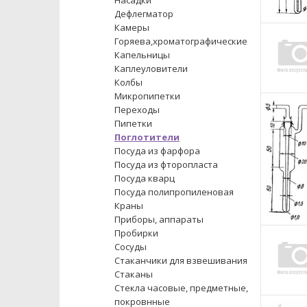
Насадки
Дефлегматор
Камеры
Горяева,хроматографические
Капельницы
Каплеуловители
Колбы
Микропипетки
Переходы
Пипетки
Поглотители
Посуда из фарфора
Посуда из фторопласта
Посуда кварц
Посуда полипропиленовая
Краны
Приборы, аппараты
Пробирки
Сосуды
Стаканчики для взвешивания
Стаканы
Стекла часовые, предметные,
покровнные