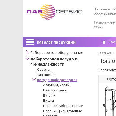
Поставщик ла
оборудовани
Работаем только
лицами
Каталог продукции
Глав
Лабораторное оборудование
Главная
Лабораторная посуда и
Погло
принадлежности
Кюветы
Сортироват
Планшеты
Фот
Посуда лабораторная
Аллонжы, изгибы
Банки,склянки
Бутыли
Виалы
Воронки лабораторные
Воронки фильтрующие