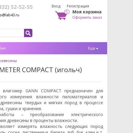
332) 52-52-55
Вход
Регистрация
Моя корзина
0
fo@lab43.ru
Оформить заказ
бия
Еще
ревесины
METER COMPACT (игольч)
й влагомер GANN COMPACT предназначен для
ного измерения влажности пиломатериалов и
 древесины твердых и мягких пород в процессе
а, сушки и хранения.
аботы – преобразование электрического
ния древесины в проценты влажности.
воляет измерять влажность следующих пород
ль, сосна, лиственница, береза, дуб, бук, клен и т.