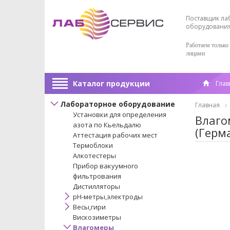
Поставщик ла
оборудовани
Работаем только
лицами
Каталог продукции
Глав
Лабораторное оборудование
Главная
Установки для определения
Влаго
азота по Кьельдалю
(Герм
Аттестация рабочих мест
Термоблоки
Алкотестеры
Прибор вакуумного
фильтрования
Дистилляторы
pH-метры,электроды
Весы,гири
Вискозиметры
Влагомеры