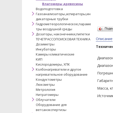
Влагомеры древесины
Водоподготовка
Газоанализаторы,аспираторы,ин
дикаторные трубки
Гидрометеорологическое,параме
тры воздушной среды
Поде
Дозаторы, наконечники,пипетки
Описание
ТЕЧЕТРАССОПОИСКОВАЯ ТЕХНИКА
Дозиметры
Техниче
Инкубаторы
Камеры климатические
Диапазо
КИП
Кислородомеры, ХПК
Диапазон
Колбонагреватели и другое
Погрешно
нагревательное оборудование
Кондуктометры
Габаритн
Люксметры
Масса, к
Метрология
Нитратомеры
Источник
Облучатели
Оборудование для
ветсанэкспертизы