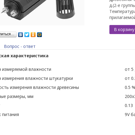
д.(2-е групп
Температур
прилагаемо
В корзину
литься…
Вопрос - ответ
ская характеристика
н измеряемой влажности
от 5
 измерения влажности штукатурки
от 0.
сть измерения влажности древесины
0.5 
ые размеры, мм
200х
г
0.13
 питания
9V б