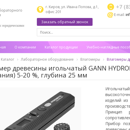
+7 (8
г. Киров, ул. Ивана Попова, д.1,
бораторного
офис 201
E-mail:
in
я
Заказать обратный звонок
 с юридическими
ная
О компании
Каталог продукции
Учебно-наглядные посо
Каталог
Лабораторное оборудование
Влагомеры
Влагомеры д
мер древесины игольчатый GANN HYDRO
ания) 5-20 %, глубина 25 мм
Игольчаты
высокоточ
изделий из
производств
Принцип р
сопротивле
Прибор поз
древесины: е