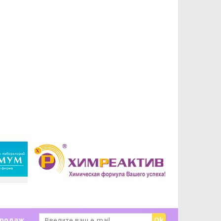
продаж
Ok