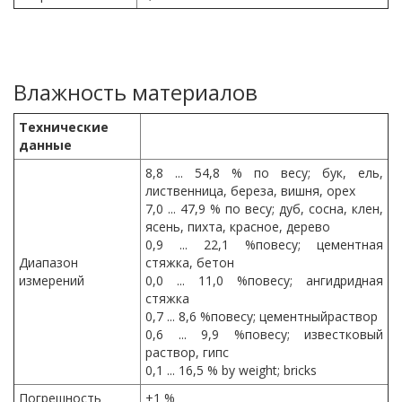
Влажность материалов
Технические
данные
8,8 ... 54,8 % по весy; бук, ель,
лиственница, береза, вишня, opex
7,0 ... 47,9 % пo вecy; дуб, сосна, клен,
ясень, пихта, красноe, деревo
0,9 ... 22,1 %повесy; цементная
Диапазон
стяжка, бетон
измерений
0,0 ... 11,0 %повесy; ангидридная
стяжка
0,7 ... 8,6 %повесy; цементныйраствоp
0,6 ... 9,9 %повесy; известковый
раствор, гипc
0,1 ... 16,5 % by weight; bricks
Погрешность
±1 %