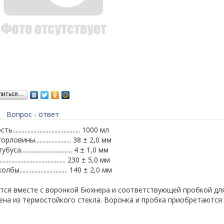
литься…
Вопрос - ответ
......................................... 1000 мл
овины........................ 38 ± 2,0 мм
.................................. 4 ± 1,0 мм
....................................... 230 ± 5,0 мм
................................ 140 ± 2,0 мм
тся вместе с воронкой Бюхнера и соответствующей пробкой для
на из термостойкого стекла. Воронка и пробка приобретаются