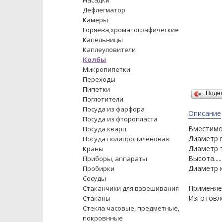
Насадки
Дефлегматор
Камеры
Горяева,хроматографические
Капельницы
Каплеуловители
Колбы
Микропипетки
Переходы
Пипетки
Поде
Поглотители
Посуда из фарфора
Описание
Посуда из фторопласта
Вместимость....
Посуда кварц
Диаметр горл
Посуда полипропиленовая
Диаметр тубуса
Краны
Высота..........
Приборы, аппараты
Диаметр колбы
Пробирки
Сосуды
Применяе
Стаканчики для взвешивания
Изготовле
Стаканы
Стекла часовые, предметные,
покровнные