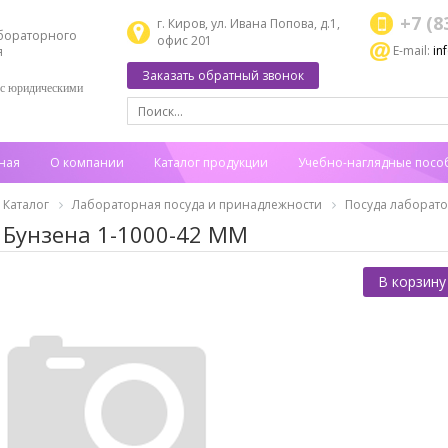
+7 (8
г. Киров, ул. Ивана Попова, д.1,
бораторного
офис 201
E-mail:
in
я
Заказать обратный звонок
 с юридическими
ная
О компании
Каталог продукции
Учебно-наглядные посо
Каталог
Лабораторная посуда и принадлежности
Посуда лаборат
 Бунзена 1-1000-42 ММ
В корзину