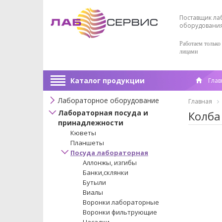
Поставщик ла
оборудовани
Работаем только
лицами
Каталог продукции
Глав
Лабораторное оборудование
Главная
Лабораторная посуда и
Колба
принадлежности
Кюветы
Планшеты
Посуда лабораторная
Аллонжы, изгибы
Банки,склянки
Бутыли
Виалы
Воронки лабораторные
Воронки фильтрующие