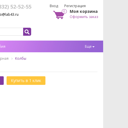
332) 52-52-55
Вход
Регистрация
Моя корзина
0
fo@lab43.ru
Оформить заказ
бия
Еще
орная
Колбы
Купить в 1 клик