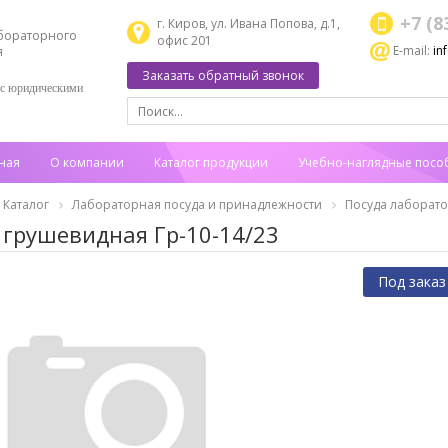
+7 (8
г. Киров, ул. Ивана Попова, д.1,
бораторного
офис 201
E-mail:
in
я
Заказать обратный звонок
 с юридическими
ная
О компании
Каталог продукции
Учебно-наглядные посо
Каталог
Лабораторная посуда и принадлежности
Посуда лаборат
 грушевидная Гр-10-14/23
Под заказ