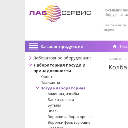
Поставщик ла
оборудовани
Работаем только
лицами
Каталог продукции
Глав
Лабораторное оборудование
Главная
Лабораторная посуда и
Колба
принадлежности
Кюветы
Планшеты
Посуда лабораторная
Аллонжы, изгибы
Банки,склянки
Бутыли
Виалы
Воронки лабораторные
Воронки фильтрующие