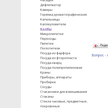
Насадки
Дефлегматор
Камеры
Горяева,хроматографические
Капельницы
Каплеуловители
Колбы
Микропипетки
Переходы
Пипетки
Поде
Поглотители
Посуда из фарфора
Вопрос - 
Посуда из фторопласта
Посуда кварц
Посуда полипропиленовая
Краны
Приборы, аппараты
Пробирки
Сосуды
Стаканчики для взвешивания
Стаканы
Стекла часовые, предметные,
покровнные