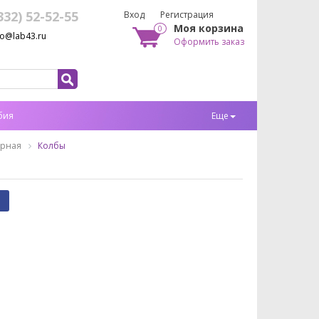
332) 52-52-55
Вход
Регистрация
Моя корзина
0
fo@lab43.ru
Оформить заказ
бия
Еще
орная
Колбы