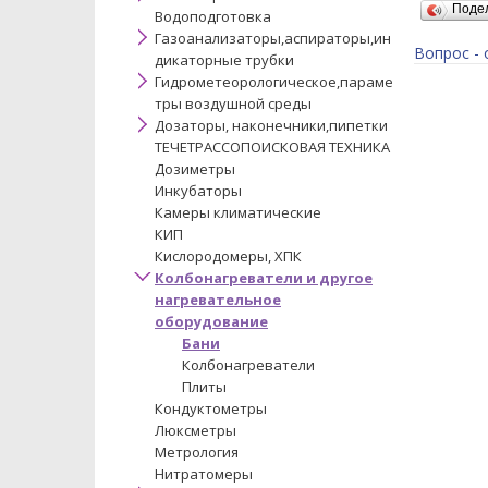
Поде
Водоподготовка
Газоанализаторы,аспираторы,ин
Вопрос - 
дикаторные трубки
Гидрометеорологическое,параме
тры воздушной среды
Дозаторы, наконечники,пипетки
ТЕЧЕТРАССОПОИСКОВАЯ ТЕХНИКА
Дозиметры
Инкубаторы
Камеры климатические
КИП
Кислородомеры, ХПК
Колбонагреватели и другое
нагревательное
оборудование
Бани
Колбонагреватели
Плиты
Кондуктометры
Люксметры
Метрология
Нитратомеры