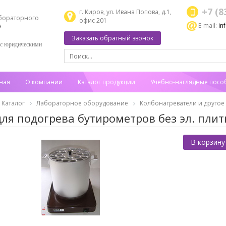
+7 (8
г. Киров, ул. Ивана Попова, д.1,
бораторного
офис 201
E-mail:
in
я
Заказать обратный звонок
 с юридическими
ная
О компании
Каталог продукции
Учебно-наглядные посо
Каталог
Лабораторное оборудование
Колбонагреватели и другое
для подогрева бутирометров без эл. плит
В корзину