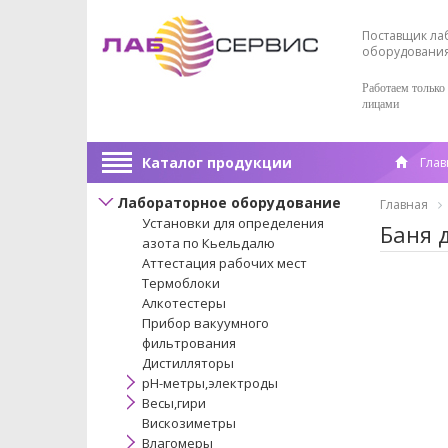
Поставщик ла
оборудовани
Работаем только
лицами
Каталог продукции
Глав
Лабораторное оборудование
Главная
Установки для определения
Баня 
азота по Кьельдалю
Аттестация рабочих мест
Термоблоки
Алкотестеры
Прибор вакуумного
фильтрования
Дистилляторы
pH-метры,электроды
Весы,гири
Вискозиметры
Влагомеры