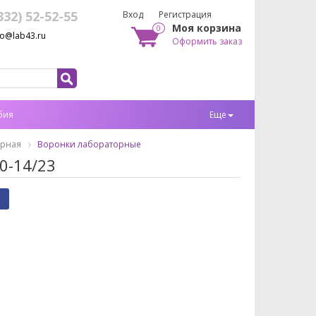
332) 52-52-55
Вход
Регистрация
Моя корзина
0
fo@lab43.ru
Оформить заказ
бия
Еще
орная
Воронки лабораторные
0-14/23