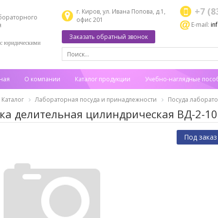
+7 (8
г. Киров, ул. Ивана Попова, д.1,
бораторного
офис 201
E-mail:
in
я
Заказать обратный звонок
 с юридическими
ная
О компании
Каталог продукции
Учебно-наглядные посо
Каталог
Лабораторная посуда и принадлежности
Посуда лаборат
ка делительная цилиндрическая ВД-2-10
Под заказ