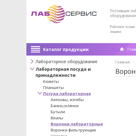
Поставщик ла
оборудовани
Работаем только
лицами
Каталог продукции
Глав
Лабораторное оборудование
Главная
Лабораторная посуда и
Ворон
принадлежности
Кюветы
Планшеты
Посуда лабораторная
Аллонжы, изгибы
Банки,склянки
Бутыли
Виалы
Воронки лабораторные
Воронки фильтрующие