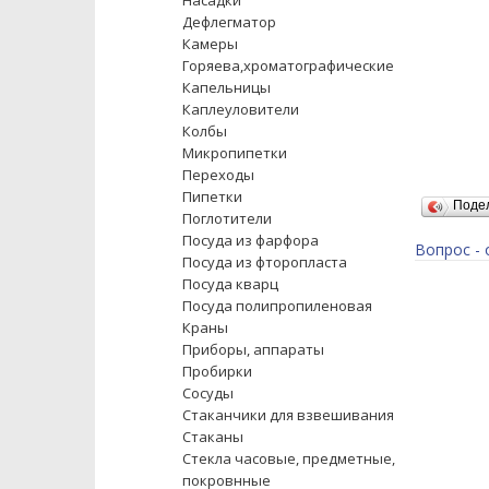
Насадки
Дефлегматор
Камеры
Горяева,хроматографические
Капельницы
Каплеуловители
Колбы
Микропипетки
Переходы
Пипетки
Поде
Поглотители
Посуда из фарфора
Вопрос - 
Посуда из фторопласта
Посуда кварц
Посуда полипропиленовая
Краны
Приборы, аппараты
Пробирки
Сосуды
Стаканчики для взвешивания
Стаканы
Стекла часовые, предметные,
покровнные