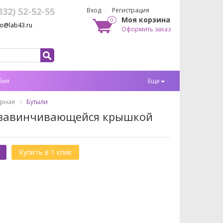
332) 52-52-55
Вход
Регистрация
Моя корзина
0
fo@lab43.ru
Оформить заказ
бия
Еще
орная
Бутыли
с завинчивающейся крышкой
Купить в 1 клик