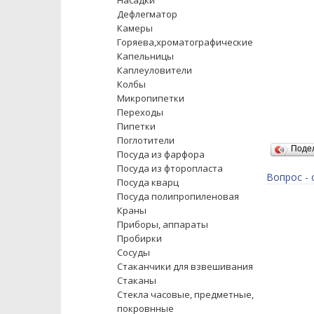
Насадки
Дефлегматор
Камеры
Горяева,хроматографические
Капельницы
Каплеуловители
Колбы
Микропипетки
Переходы
Пипетки
Поглотители
Поде
Посуда из фарфора
Посуда из фторопласта
Вопрос - 
Посуда кварц
Посуда полипропиленовая
Краны
Приборы, аппараты
Пробирки
Сосуды
Стаканчики для взвешивания
Стаканы
Стекла часовые, предметные,
покровнные