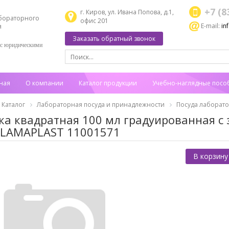
+7 (8
г. Киров, ул. Ивана Попова, д.1,
бораторного
офис 201
E-mail:
in
я
Заказать обратный звонок
 с юридическими
ная
О компании
Каталог продукции
Учебно-наглядные посо
Каталог
Лабораторная посуда и принадлежности
Посуда лаборат
ка квадратная 100 мл градуированная 
LAMAPLAST 11001571
В корзину