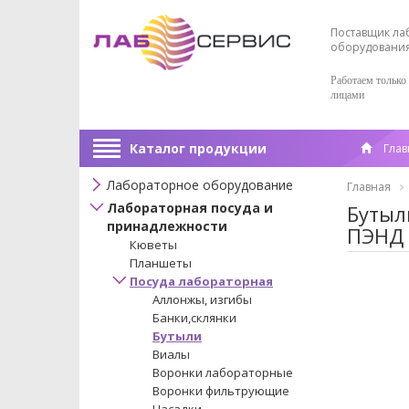
Поставщик ла
оборудовани
Работаем только
лицами
Каталог продукции
Глав
Лабораторное оборудование
Главная
Лабораторная посуда и
Бутыл
принадлежности
ПЭНД 
Кюветы
Планшеты
Посуда лабораторная
Аллонжы, изгибы
Банки,склянки
Бутыли
Виалы
Воронки лабораторные
Воронки фильтрующие