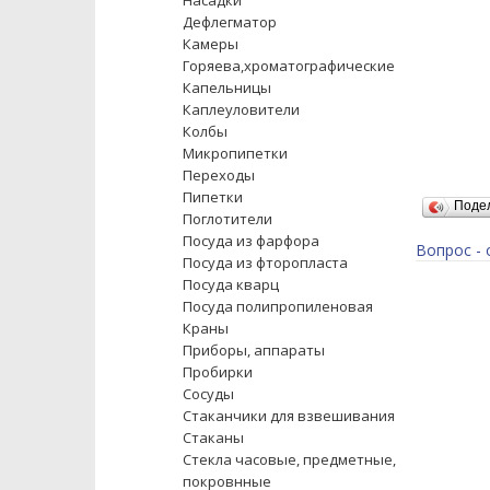
Насадки
Дефлегматор
Камеры
Горяева,хроматографические
Капельницы
Каплеуловители
Колбы
Микропипетки
Переходы
Пипетки
Поде
Поглотители
Посуда из фарфора
Вопрос - 
Посуда из фторопласта
Посуда кварц
Посуда полипропиленовая
Краны
Приборы, аппараты
Пробирки
Сосуды
Стаканчики для взвешивания
Стаканы
Стекла часовые, предметные,
покровнные