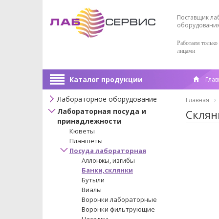
Поставщик ла
оборудовани
Работаем только
лицами
Каталог продукции
Глав
Лабораторное оборудование
Главная
Лабораторная посуда и
Склян
принадлежности
Кюветы
Планшеты
Посуда лабораторная
Аллонжы, изгибы
Банки,склянки
Бутыли
Виалы
Воронки лабораторные
Воронки фильтрующие