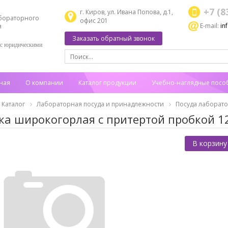
+7 (8
г. Киров, ул. Ивана Попова, д.1,
бораторного
офис 201
E-mail:
in
я
Заказать обратный звонок
 с юридическими
ная
О компании
Каталог продукции
Учебно-наглядные посо
Каталог
Лабораторная посуда и принадлежности
Посуда лаборат
ка широкогорлая с притертой пробкой 12
В корзину