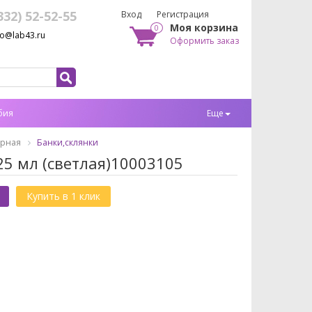
332) 52-52-55
Вход
Регистрация
Моя корзина
0
fo@lab43.ru
Оформить заказ
бия
Еще
орная
Банки,склянки
5 мл (светлая)10003105
Купить в 1 клик