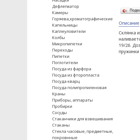
Насадки
Дефлегматор
Поде
Камеры
Горяева,хроматографические
Описание
Капельницы
Каплеуловители
Склянка и
Колбы
наливаетс
Микропипетки
19/26. Д
Переходы
пружинки 
Пипетки
Поглотители
Посуда из фарфора
Посуда из фторопласта
Посуда кварц
Посуда полипропиленовая
Краны
Приборы, аппараты
Пробирки
Сосуды
Стаканчики для взвешивания
Стаканы
Стекла часовые, предметные,
покровнные