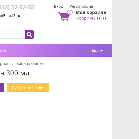
332) 52-52-55
Вход
Регистрация
Моя корзина
0
fo@lab43.ru
Оформить заказ
бия
Еще
орная
Банки,склянки
а 300 мл
Купить в 1 клик