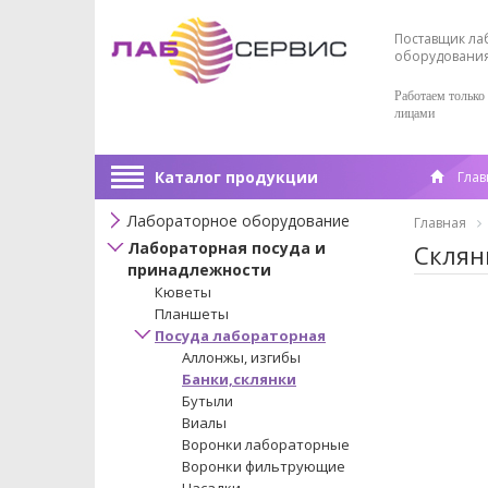
Поставщик ла
оборудовани
Работаем только
лицами
Каталог продукции
Глав
Лабораторное оборудование
Главная
Лабораторная посуда и
Склян
принадлежности
Кюветы
Планшеты
Посуда лабораторная
Аллонжы, изгибы
Банки,склянки
Бутыли
Виалы
Воронки лабораторные
Воронки фильтрующие