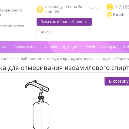
+7 (8
г. Киров, ул. Ивана Попова, д.1,
бораторного
офис 201
E-mail:
in
я
Заказать обратный звонок
 с юридическими
ная
О компании
Каталог продукции
Учебно-наглядные посо
Каталог
Лабораторная посуда и принадлежности
Посуда лаборат
ка для отмеривания изоамилового спирт
В корзину