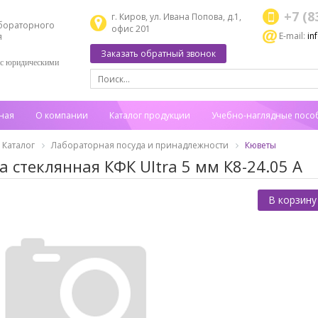
+7 (8
г. Киров, ул. Ивана Попова, д.1,
бораторного
офис 201
E-mail:
in
я
Заказать обратный звонок
 с юридическими
ная
О компании
Каталог продукции
Учебно-наглядные посо
Каталог
Лабораторная посуда и принадлежности
Кюветы
а стеклянная КФК Ultra 5 мм К8-24.05 A
В корзину