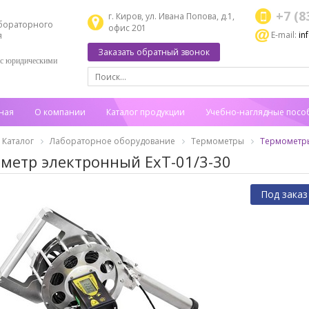
+7 (8
г. Киров, ул. Ивана Попова, д.1,
бораторного
офис 201
E-mail:
in
я
Заказать обратный звонок
 с юридическими
ная
О компании
Каталог продукции
Учебно-наглядные посо
Каталог
Лабораторное оборудование
Термометры
Термометр
метр электронный EхT-01/3-30
Под заказ