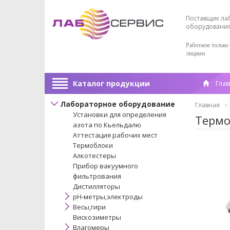
Поставщик ла
оборудовани
Работаем только
лицами
Каталог продукции
Глав
Лабораторное оборудование
Главная
Установки для определения
Термо
азота по Кьельдалю
Аттестация рабочих мест
Термоблоки
Алкотестеры
Прибор вакуумного
фильтрования
Дистилляторы
pH-метры,электроды
Весы,гири
Вискозиметры
Влагомеры