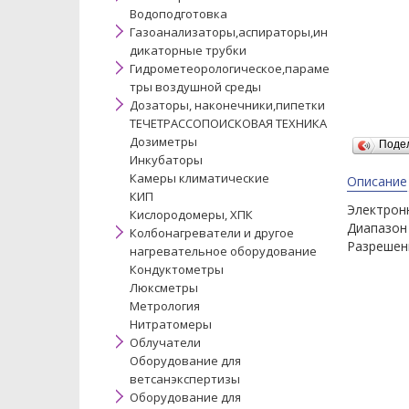
Водоподготовка
Газоанализаторы,аспираторы,ин
дикаторные трубки
Гидрометеорологическое,параме
тры воздушной среды
Дозаторы, наконечники,пипетки
ТЕЧЕТРАССОПОИСКОВАЯ ТЕХНИКА
Дозиметры
Поде
Инкубаторы
Камеры климатические
Описание
КИП
Электрон
Кислородомеры, ХПК
Диапазон 
Колбонагреватели и другое
Разрешени
нагревательное оборудование
Кондуктометры
Люксметры
Метрология
Нитратомеры
Облучатели
Оборудование для
ветсанэкспертизы
Оборудование для