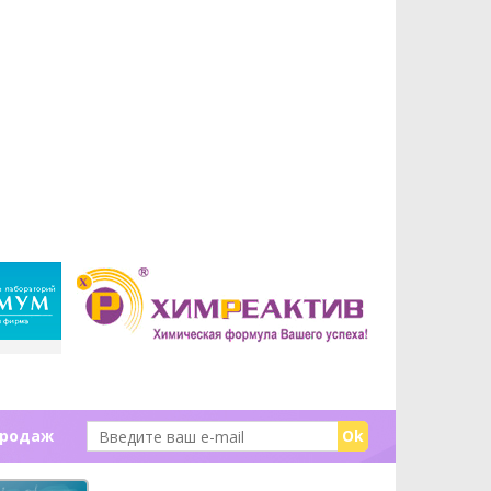
продаж
Ok