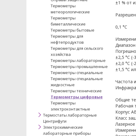
±1 % от из
Термометры
метеорологические
Разрешен
Термометры
биметаллические
0,1 °C
Термометры бытовые
Термометры для
Измерени
нефтепродуктов
Диапазон 
Термометры для сельского
Погрешно
хозяйства
±2,5 °C (-3
Термометры лабораторные
±2,0 °C (-2
Термометры промышленные
±1,5 °C ил
Термометры специальные
Термометры специальные
Частота и
жидкостные
Инфракра
Термометры технические
Термометры цифровые
Общие те
Термометры
Рабочая т
электроконтактные
Корпус AB
Термостаты лабораторные
Класс защ
Центрифуги
Лазерное 
Электрохимические
Измеренно
лабораторные приборы