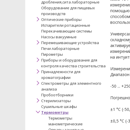
дробления,сита лабораторные
измерения
Оборудование для пищевых
помощью 
производств
способом,
Оптические приборы
воспольз
Испарители ротационные
Перекачивающие системы
Универсал
Насосы вакуумные
складному
Перемешивающие устройства
активируе
Печи лабораторные
измерени
Пирометры
на интуит
Приборы и оборудование для
контроля качества строительства
Измерени
Принадлежности для
Диапазон
хроматографии
Спектрометры для элементного
-50 ... +25
анализа
Пробоотборники
Погрешно
Стерилизаторы
Сушильные шкафы
±1 °C (-50,
Термометры
Термометры
±0,5 °C (-3
манометрические
Оправы защитные