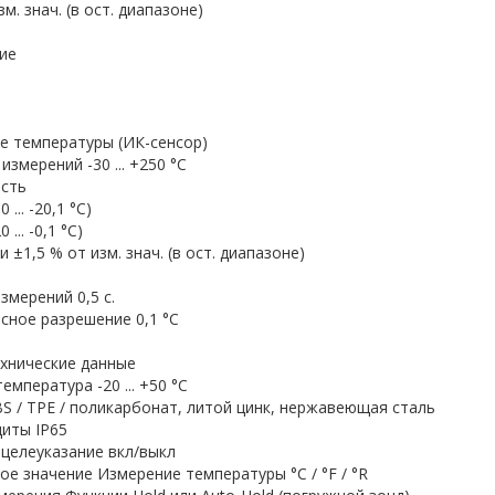
м. знач. (в ост. диапазоне)
ие
е температуры (ИК-сенсор)
измерений -30 ... +250 °C
сть
0 ... -20,1 °C)
0 ... -0,1 °C)
и ±1,5 % от изм. знач. (в ост. диапазоне)
змерений 0,5 с.
сное разрешение 0,1 °C
хнические данные
емпература -20 ... +50 °C
S / TPE / поликарбонат, литой цинк, нержавеющая сталь
иты IP65
целеуказание вкл/выкл
е значение Измерение температуры °C / °F / °R