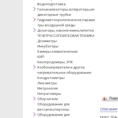
Водоподготовка
Газоанализаторы,аспираторы,ин
дикаторные трубки
Гидрометеорологическое,параме
тры воздушной среды
Дозаторы, наконечники,пипетки
ТЕЧЕТРАССОПОИСКОВАЯ ТЕХНИКА
Дозиметры
Инкубаторы
Камеры климатические
КИП
Кислородомеры, ХПК
Колбонагреватели и другое
нагревательное оборудование
Кондуктометры
Люксметры
Метрология
Нитратомеры
Облучатели
Поде
Оборудование для
Описание
ветсанэкспертизы
Оборудование для
testo 10