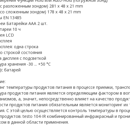
ерения Функции Hold или Auto-Hold (погружной зонд)
с разложенным зондом) 281 x 48 x 21 mm
со сложенным зондом) 178 x 48 x 21 mm
ы EN 13485
еи Батарейки ААА 2 шт.
тареи 10 ч
лея LCD
исплея
сплея: одна строка
о строкой состояния
 дисплея с подсветкой
ра хранения -30 ... +50 °C
 (с батарей
ие:
нг температуры продуктов питания в процессе приемки, трансп
ура продуктов питания является определяющим фактором в воп
низмов, а, значит, непосредственно влияет на качество продук
ости продуктов питания обязательным является мониторинг их 
я. С этой целью осуществляется контроль температуры в проце
 продуктов. testo 104-IR комбинированный инфракрасный и пр
ом в данной области применения.