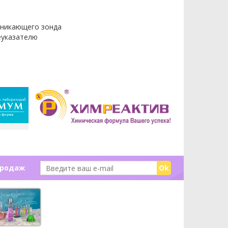
оникающего зонда
еуказателю
продаж
Ok