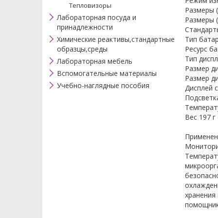
Режим изм
Тепловизоры
Размеры (
Лабораторная посуда и
Размеры (
принадлежности
Стандарт
Химические реактивы,стандартные
Тип батар
образцы,среды
Ресурс ба
Тип дисп
Лабораторная мебель
Размер д
Вспомогательные материалы
Размер ди
Учебно-наглядные пособия
Дисплей с
Подсветка
Температу
Вес 197 г
Применен
Монитори
Температ
микроорга
безопасн
охлаждени
хранения
помощник