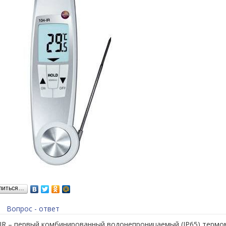
литься…
Вопрос - ответ
4-IR – первый комбинированный водонепроницаемый (IP65) терм