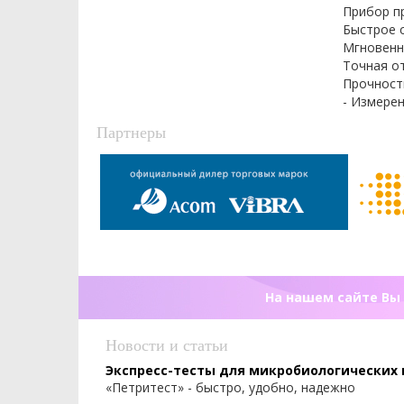
Прибор п
Быстрое 
Мгновенн
Точная о
Прочност
- Измере
Партнеры
На нашем сайте Вы 
Новости и статьи
Экспресс-тесты для микробиологических
«Петритест» - быстро, удобно, надежно