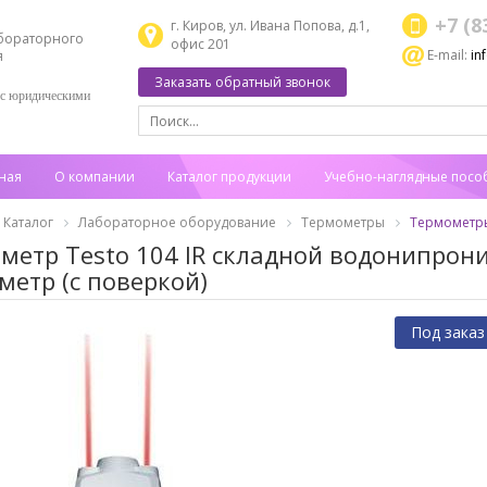
+7 (8
г. Киров, ул. Ивана Попова, д.1,
бораторного
офис 201
E-mail:
in
я
Заказать обратный звонок
 с юридическими
ная
О компании
Каталог продукции
Учебно-наглядные посо
Каталог
Лабораторное оборудование
Термометры
Термометр
метр Testo 104 IR складной водонипро
метр (с поверкой)
Под заказ