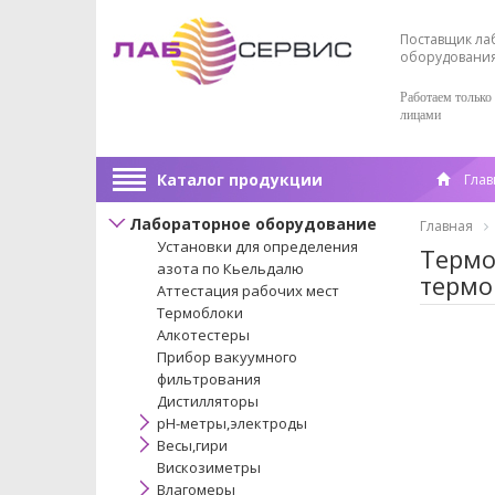
Поставщик ла
оборудовани
Работаем только
лицами
Каталог продукции
Глав
Лабораторное оборудование
Главная
Установки для определения
Термо
азота по Кьельдалю
термо
Аттестация рабочих мест
Термоблоки
Алкотестеры
Прибор вакуумного
фильтрования
Дистилляторы
pH-метры,электроды
Весы,гири
Вискозиметры
Влагомеры