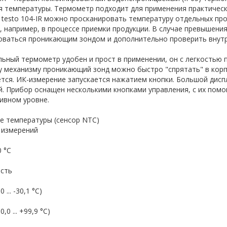
 температуры. Термометр подходит для применения практически
testo 104-IR можно просканировать температуру отдельных про
 например, в процессе приемки продукции. В случае превышени
оваться проникающим зондом и дополнительно проверить внутр
ьный термометр удобен и прост в применении, он с легкостью
 механизму проникающий зонд можно быстро "спрятать" в корпу
тся. ИК-измерение запускается нажатием кнопки. Большой дисп
й. Прибор оснащен несколькими кнопками управления, с их по
ивном уровне.
е температуры (сенсор NTC)
 измерений
0 °C
сть
0 ... -30,1 °C)
0,0 ... +99,9 °C)