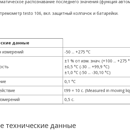
матическое распознавание последнего значения (функция автом
ремометр testo 106, вкл. защитный колпачок и батарейки.
еские данные
н измерений
-50 ... +275 °C
±1 % от изм. знач. (+100 ... +275 °
ость
±0,5 °C (-30 ... +99,9 °C)
±1,0 °C (-50 ... -30,10 °C)
ние
0,1 °C
ействие
t99 = 10 с. (Measured in moving liq
измерений
0,5 с.
е технические данные