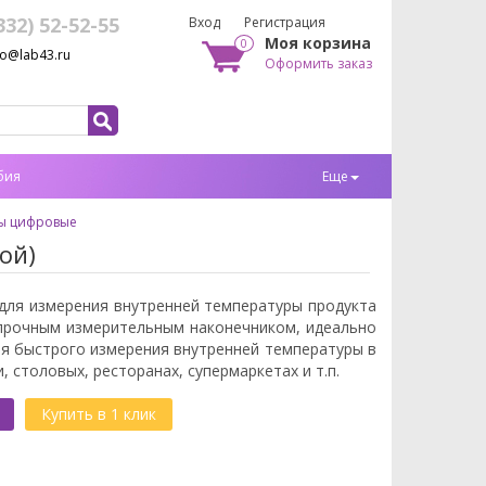
332) 52-52-55
Вход
Регистрация
Моя корзина
0
fo@lab43.ru
Оформить заказ
бия
Еще
ы цифровые
ой)
для измерения внутренней температуры продукта
 прочным измерительным наконечником, идеально
ля быстрого измерения внутренней температуры в
, столовых, ресторанах, супермаркетах и т.п.
Купить в 1 клик