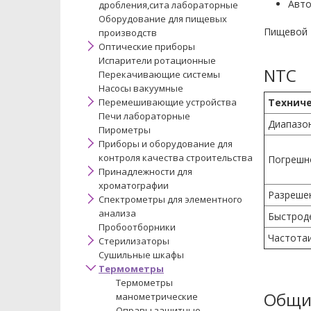
Авто
дробления,сита лабораторные
Оборудование для пищевых
Пищевой т
производств
Оптические приборы
Испарители ротационные
NTC
Перекачивающие системы
Насосы вакуумные
Перемешивающие устройства
Технич
Печи лабораторные
Диапазо
Пирометры
Приборы и оборудование для
контроля качества строительства
Погрешн
Принадлежности для
хроматографии
Разреше
Спектрометры для элементного
анализа
Быстрод
Пробоотборники
Частота
Стерилизаторы
Сушильные шкафы
Термометры
Термометры
Общи
манометрические
Оправы защитные