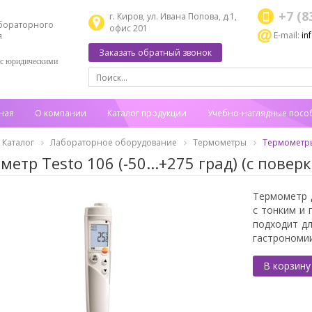
+7 (8
г. Киров, ул. Ивана Попова, д.1,
бораторного
офис 201
E-mail:
in
я
Заказать обратный звонок
 с юридическими
ная
О компании
Каталог продукции
Учебно-наглядные посо
Каталог
Лабораторное оборудование
Термометры
Термометр
етр Testo 106 (-50...+275 град) (с поверк
Термометр 
с тонким и
подходит д
гастрономии
В корзину