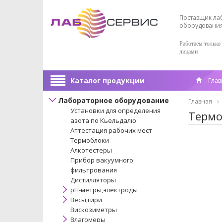
Поставщик ла
оборудовани
Работаем только
лицами
Каталог продукции
Глав
Лабораторное оборудование
Главная
Установки для определения
Термом
азота по Кьельдалю
Аттестация рабочих мест
Термоблоки
Алкотестеры
Прибор вакуумного
фильтрования
Дистилляторы
pH-метры,электроды
Весы,гири
Вискозиметры
Влагомеры