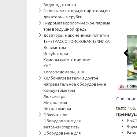
Водоподготовка
Газоанализаторы,аспираторы,ин
дикаторные трубки
Гидрометеорологическое,параме
тры воздушной среды
Дозаторы, наконечники,пипетки
ТЕЧЕТРАССОПОИСКОВАЯ ТЕХНИКА
Дозиметры
Инкубаторы
Камеры климатические
КИП
Кислородомеры, ХПК
Колбонагреватели и другое
нагревательное оборудование
Поде
Кондуктометры
Люксметры
Описание
Метрология
testo 106
Нитратомеры
Преимущ
Облучатели
Быст
Оборудование для
Звук
ветсанэкспертизы
Водо
Оборудование для