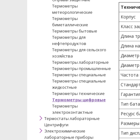
Термометры
Технич
метеорологические
Корпус
Термометры
биметаллические
Класс з
Термометры бытовые
Длина тр
Термометры для
нефтепродуктов
Длина на
Термометры для сельского
Диаметр 
хозяйства
Термометры лабораторные
Диаметр 
Термометры промышленные
Термометры специальные
Частота
Термометры специальные
Стандар
жидкостные
Термометры технические
Гаранти
Термометры цифровые
Тип бат
Термометры
электроконтактные
Ресурс б
Термостаты лабораторные
Размеры
Центрифуги
Электрохимические
Тип дисп
лабораторные приборы