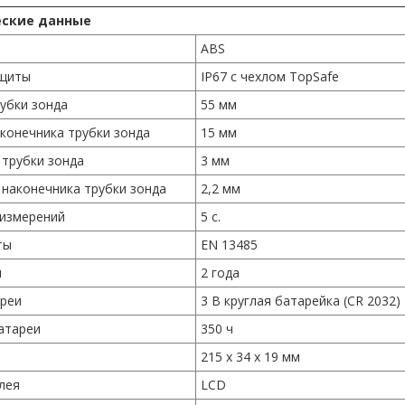
еские данные
ABS
ащиты
IP67 с чехлом TopSafe
убки зонда
55 мм
конечника трубки зонда
15 мм
трубки зонда
3 мм
наконечника трубки зонда
2,2 мм
 измерений
5 с.
ты
EN 13485
я
2 года
ареи
3 В круглая батарейка (CR 2032)
атареи
350 ч
215 x 34 x 19 мм
лея
LCD