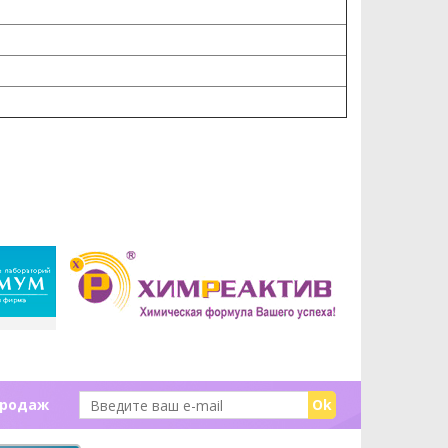
продаж
Ok