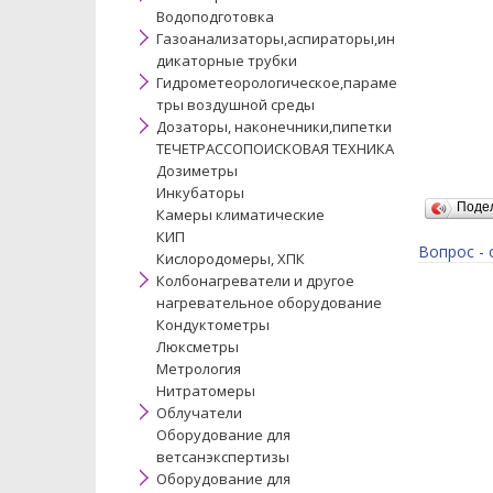
Водоподготовка
Газоанализаторы,аспираторы,ин
дикаторные трубки
Гидрометеорологическое,параме
тры воздушной среды
Дозаторы, наконечники,пипетки
ТЕЧЕТРАССОПОИСКОВАЯ ТЕХНИКА
Дозиметры
Инкубаторы
Поде
Камеры климатические
КИП
Вопрос - 
Кислородомеры, ХПК
Колбонагреватели и другое
нагревательное оборудование
Кондуктометры
Люксметры
Метрология
Нитратомеры
Облучатели
Оборудование для
ветсанэкспертизы
Оборудование для