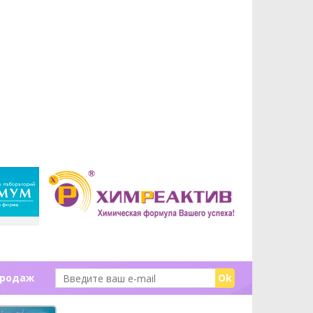
продаж
Ok