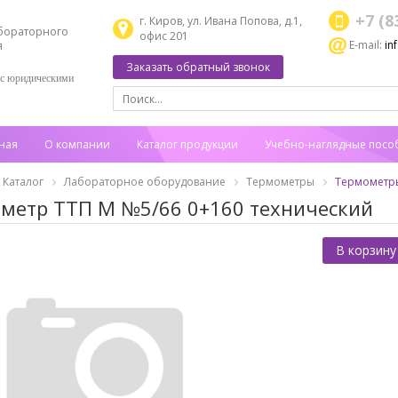
+7 (8
г. Киров, ул. Ивана Попова, д.1,
бораторного
офис 201
E-mail:
in
я
Заказать обратный звонок
 с юридическими
ная
О компании
Каталог продукции
Учебно-наглядные посо
Каталог
Лабораторное оборудование
Термометры
Термометры
метр ТТП М №5/66 0+160 технический
В корзину