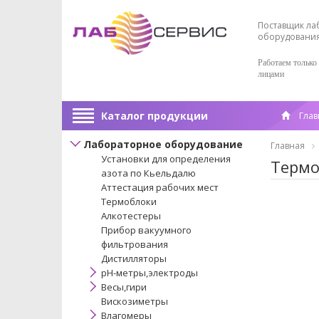
Поставщик ла
оборудовани
Работаем только
лицами
Каталог продукции
Глав
Лабораторное оборудование
Главная
Установки для определения
Термо
азота по Кьельдалю
Аттестация рабочих мест
Термоблоки
Алкотестеры
Прибор вакуумного
фильтрования
Дистилляторы
pH-метры,электроды
Весы,гири
Вискозиметры
Влагомеры