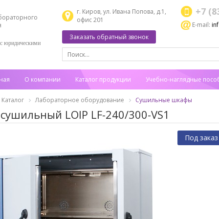
+7 (8
г. Киров, ул. Ивана Попова, д.1,
бораторного
офис 201
E-mail:
in
я
Заказать обратный звонок
 с юридическими
ная
О компании
Каталог продукции
Учебно-наглядные посо
Каталог
Лабораторное оборудование
Сушильные шкафы
сушильный LOIP LF-240/300-VS1
Под заказ