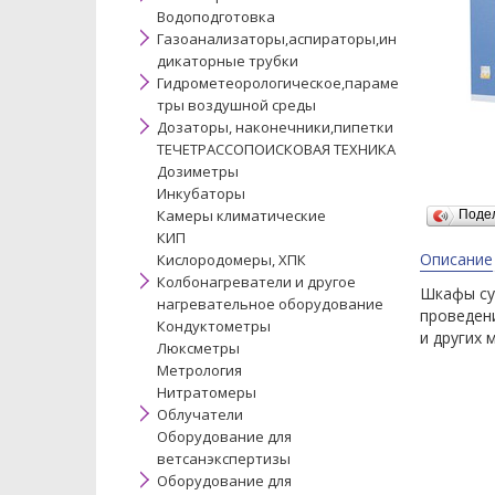
Водоподготовка
Газоанализаторы,аспираторы,ин
дикаторные трубки
Гидрометеорологическое,параме
тры воздушной среды
Дозаторы, наконечники,пипетки
ТЕЧЕТРАССОПОИСКОВАЯ ТЕХНИКА
Дозиметры
Инкубаторы
Камеры климатические
Поде
КИП
Описание
Кислородомеры, ХПК
Колбонагреватели и другое
Шкафы су
нагревательное оборудование
проведени
Кондуктометры
и других 
Люксметры
Метрология
Нитратомеры
Облучатели
Оборудование для
ветсанэкспертизы
Оборудование для