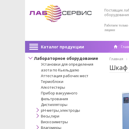
Поставщик ла
оборудовани
Работаем только
лицами
Каталог продукции
Глав
Лабораторное оборудование
Главная
Установки для определения
Шкаф 
азота по Кьельдалю
Аттестация рабочих мест
Термоблоки
Алкотестеры
Прибор вакуумного
фильтрования
Дистилляторы
pH-метры,электроды
Весы,гири
Вискозиметры
Влагомеры