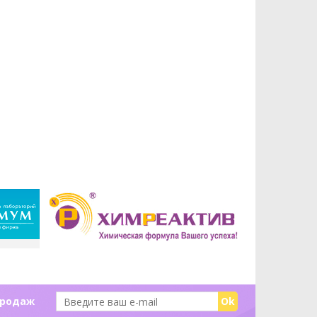
продаж
Ok