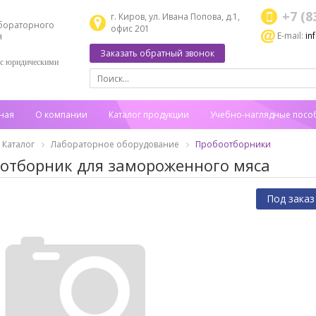
+7 (8
г. Киров, ул. Ивана Попова, д.1,
бораторного
офис 201
E-mail:
in
я
Заказать обратный звонок
 с юридическими
ная
О компании
Каталог продукции
Учебно-наглядные посо
Каталог
Лабораторное оборудование
Пробоотборники
отборник для замороженного мяса
Под заказ