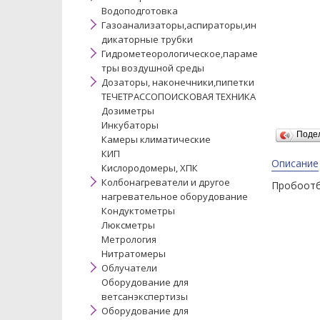
Водоподготовка
Газоанализаторы,аспираторы,ин
дикаторные трубки
Гидрометеорологическое,параме
тры воздушной среды
Дозаторы, наконечники,пипетки
ТЕЧЕТРАССОПОИСКОВАЯ ТЕХНИКА
Дозиметры
Инкубаторы
Поде
Камеры климатические
КИП
Описание
Кислородомеры, ХПК
Колбонагреватели и другое
Пробоотбо
нагревательное оборудование
Кондуктометры
Люксметры
Метрология
Нитратомеры
Облучатели
Оборудование для
ветсанэкспертизы
Оборудование для