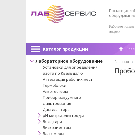
Поставщик ла
оборудовани
Работаем только
лицами
Каталог продукции
Глав
Лабораторное оборудование
Главная
Установки для определения
Пробо
азота по Кьельдалю
Аттестация рабочих мест
Термоблоки
Алкотестеры
Прибор вакуумного
фильтрования
Дистилляторы
pH-метры,электроды
Весы,гири
Вискозиметры
Влагомеры