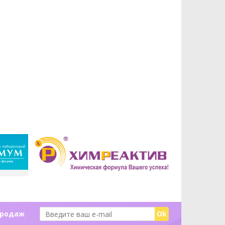
продаж
Ok