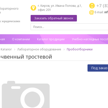
+7 (8
г. Киров, ул. Ивана Попова, д.1,
бораторного
офис 201
E-mail:
in
я
Заказать обратный звонок
 с юридическими
ная
О компании
Каталог продукции
Учебно-наглядные посо
Каталог
Лабораторное оборудование
Пробоотборники
очвенный тростевой
Под заказ