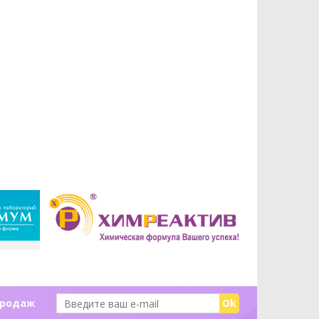
продаж
Ok