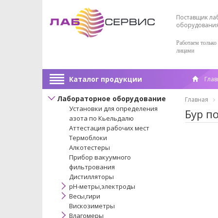
Поставщик ла
оборудовани
Работаем только
лицами
Каталог продукции
Глав
Лабораторное оборудование
Главная
Установки для определения
Бур п
азота по Кьельдалю
Аттестация рабочих мест
Термоблоки
Алкотестеры
Прибор вакуумного
фильтрования
Дистилляторы
pH-метры,электроды
Весы,гири
Вискозиметры
Влагомеры