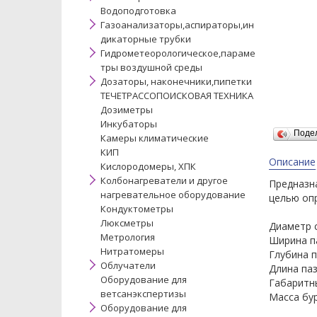
Водоподготовка
Газоанализаторы,аспираторы,ин
дикаторные трубки
Гидрометеорологическое,параме
тры воздушной среды
Дозаторы, наконечники,пипетки
ТЕЧЕТРАССОПОИСКОВАЯ ТЕХНИКА
Дозиметры
Инкубаторы
Поде
Камеры климатические
КИП
Описание
Кислородомеры, ХПК
Колбонагреватели и другое
Предназн
нагревательное оборудование
целью опр
Кондуктометры
Люксметры
Диаметр 
Метрология
Ширина п
Нитратомеры
Глубина 
Облучатели
Длина па
Оборудование для
Габаритн
ветсанэкспертизы
Масса бур
Оборудование для