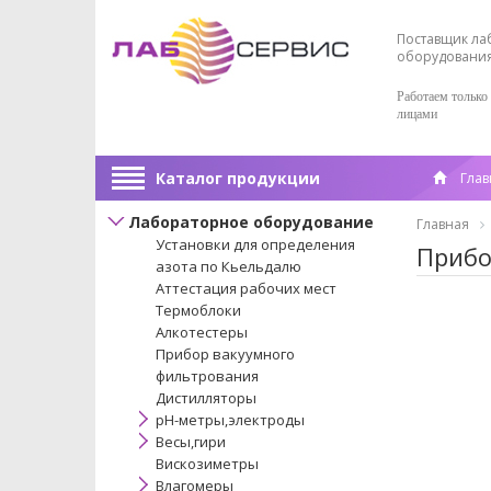
Поставщик ла
оборудовани
Работаем только
лицами
Каталог продукции
Глав
Лабораторное оборудование
Главная
Установки для определения
Прибо
азота по Кьельдалю
Аттестация рабочих мест
Термоблоки
Алкотестеры
Прибор вакуумного
фильтрования
Дистилляторы
pH-метры,электроды
Весы,гири
Вискозиметры
Влагомеры