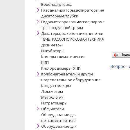
Водоподготовка
Газоанализаторы,аспираторы,ин
дикаторные трубки
Гидрометеорологическое,параме
тры воздушной среды
Дозаторы, наконечники,пипетки
ТЕЧЕТРАССОПОИСКОВАЯ ТЕХНИКА
Дозиметры
Инкубаторы
Поде
Камеры климатические
КИП
Вопрос - 
Кислородомеры, ХПК
Колбонагреватели и другое
нагревательное оборудование
Кондуктометры
Люксметры
Метрология
Нитратомеры
Облучатели
Оборудование для
ветсанэкспертизы
Оборудование для