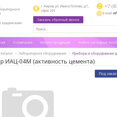
+7 (8
г. Киров, ул. Ивана Попова, д.1,
бораторного
офис 201
E-mail:
in
я
Заказать обратный звонок
 с юридическими
ная
О компании
Каталог продукции
Учебно-наглядные посо
Каталог
Лабораторное оборудование
Приборы и оборудование дл
р ИАЦ-04М (активность цемента)
Под заказ