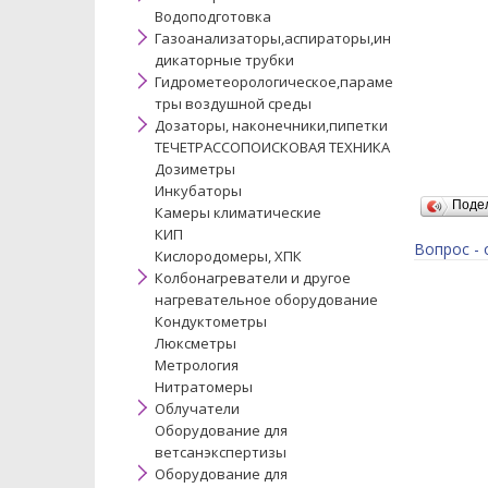
Водоподготовка
Газоанализаторы,аспираторы,ин
дикаторные трубки
Гидрометеорологическое,параме
тры воздушной среды
Дозаторы, наконечники,пипетки
ТЕЧЕТРАССОПОИСКОВАЯ ТЕХНИКА
Дозиметры
Инкубаторы
Поде
Камеры климатические
КИП
Вопрос - 
Кислородомеры, ХПК
Колбонагреватели и другое
нагревательное оборудование
Кондуктометры
Люксметры
Метрология
Нитратомеры
Облучатели
Оборудование для
ветсанэкспертизы
Оборудование для