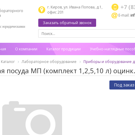
+7 (8
г. Киров, ул. Ивана Попова, д.1,
бораторного
офис 201
E-mail:
in
я
Заказать обратный звонок
 с юридическими
ная
О компании
Каталог продукции
Учебно-наглядные посо
Каталог
Лабораторное оборудование
Приборы и оборудование дл
я посуда МП (комплект 1,2,5,10 л) оцинк.
Под заказ