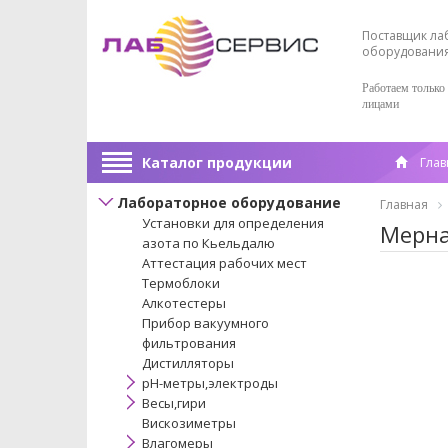
Поставщик ла
оборудовани
Работаем только
лицами
Каталог продукции
Глав
Лабораторное оборудование
Главная
Установки для определения
Мерна
азота по Кьельдалю
Аттестация рабочих мест
Термоблоки
Алкотестеры
Прибор вакуумного
фильтрования
Дистилляторы
pH-метры,электроды
Весы,гири
Вискозиметры
Влагомеры