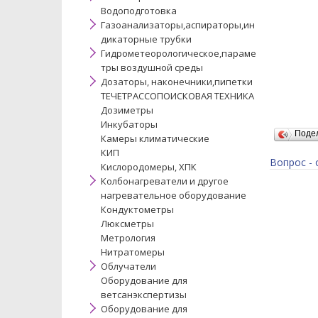
Водоподготовка
Газоанализаторы,аспираторы,ин
дикаторные трубки
Гидрометеорологическое,параме
тры воздушной среды
Дозаторы, наконечники,пипетки
ТЕЧЕТРАССОПОИСКОВАЯ ТЕХНИКА
Дозиметры
Инкубаторы
Поде
Камеры климатические
КИП
Вопрос - 
Кислородомеры, ХПК
Колбонагреватели и другое
нагревательное оборудование
Кондуктометры
Люксметры
Метрология
Нитратомеры
Облучатели
Оборудование для
ветсанэкспертизы
Оборудование для