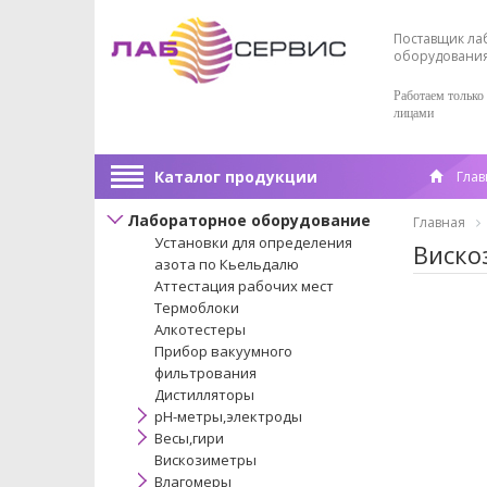
Поставщик ла
оборудовани
Работаем только
лицами
Каталог продукции
Глав
Лабораторное оборудование
Главная
Установки для определения
Виско
азота по Кьельдалю
Аттестация рабочих мест
Термоблоки
Алкотестеры
Прибор вакуумного
фильтрования
Дистилляторы
pH-метры,электроды
Весы,гири
Вискозиметры
Влагомеры