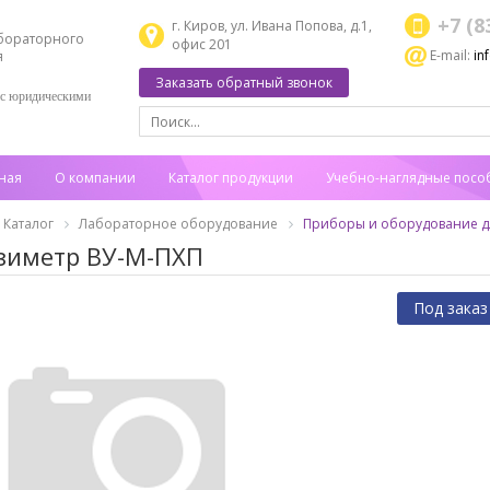
+7 (8
г. Киров, ул. Ивана Попова, д.1,
бораторного
офис 201
E-mail:
in
я
Заказать обратный звонок
 с юридическими
ная
О компании
Каталог продукции
Учебно-наглядные посо
Каталог
Лабораторное оборудование
Приборы и оборудование дл
зиметр ВУ-М-ПХП
Под заказ