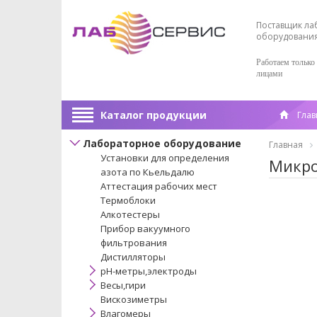
Поставщик ла
оборудовани
Работаем только
лицами
Каталог продукции
Глав
Лабораторное оборудование
Главная
Установки для определения
Микро
азота по Кьельдалю
Аттестация рабочих мест
Термоблоки
Алкотестеры
Прибор вакуумного
фильтрования
Дистилляторы
pH-метры,электроды
Весы,гири
Вискозиметры
Влагомеры