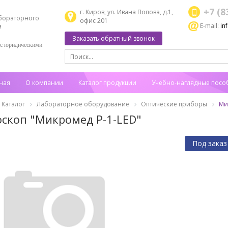
+7 (8
г. Киров, ул. Ивана Попова, д.1,
бораторного
офис 201
E-mail:
in
я
Заказать обратный звонок
 с юридическими
ная
О компании
Каталог продукции
Учебно-наглядные посо
Каталог
Лабораторное оборудование
Оптические приборы
Ми
скоп "Микромед Р-1-LED"
Под заказ