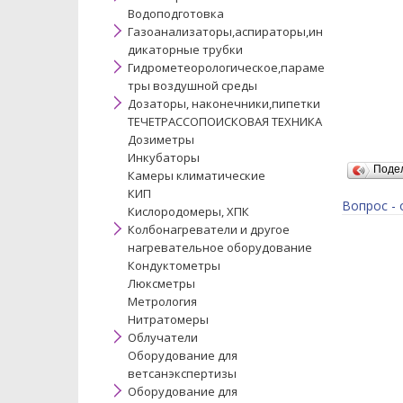
Водоподготовка
Газоанализаторы,аспираторы,ин
дикаторные трубки
Гидрометеорологическое,параме
тры воздушной среды
Дозаторы, наконечники,пипетки
ТЕЧЕТРАССОПОИСКОВАЯ ТЕХНИКА
Дозиметры
Инкубаторы
Поде
Камеры климатические
КИП
Вопрос - 
Кислородомеры, ХПК
Колбонагреватели и другое
нагревательное оборудование
Кондуктометры
Люксметры
Метрология
Нитратомеры
Облучатели
Оборудование для
ветсанэкспертизы
Оборудование для