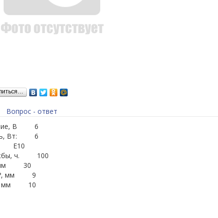
литься…
Вопрос - ответ
ение, В 6
ть, Вт: 6
: E10
ужбы, ч. 100
, мм 30
 ?, мм 9
a, мм 10