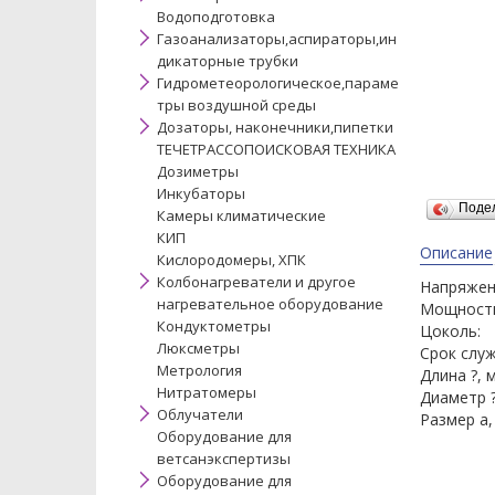
Водоподготовка
Газоанализаторы,аспираторы,ин
дикаторные трубки
Гидрометеорологическое,параме
тры воздушной среды
Дозаторы, наконечники,пипетки
ТЕЧЕТРАССОПОИСКОВАЯ ТЕХНИКА
Дозиметры
Инкубаторы
Поде
Камеры климатические
КИП
Описание
Кислородомеры, ХПК
Колбонагреватели и другое
Напряж
нагревательное оборудование
Мощнос
Кондуктометры
Цоколь
Люксметры
Срок сл
Метрология
Длина ?
Нитратомеры
Диаметр
Облучатели
Размер 
Оборудование для
ветсанэкспертизы
Оборудование для