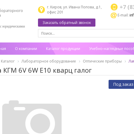
+7 (8
г. Киров, ул. Ивана Попова, д.1,
бораторного
офис 201
E-mail:
in
я
Заказать обратный звонок
 с юридическими
ная
О компании
Каталог продукции
Учебно-наглядные посо
Каталог
Лабораторное оборудование
Оптические приборы
Ла
 КГМ 6V 6W E10 кварц галог
Под заказ