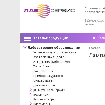
Поставщик ла
оборудовани
Работаем только
лицами
Каталог продукции
Глав
Лабораторное оборудование
Главная
Установки для определения
Лампа
азота по Кьельдалю
Аттестация рабочих мест
Термоблоки
Алкотестеры
Прибор вакуумного
фильтрования
Дистилляторы
pH-метры,электроды
Весы,гири
Вискозиметры
Влагомеры