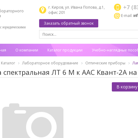
+7 (8
г. Киров, ул. Ивана Попова, д.1,
бораторного
офис 201
E-mail:
in
я
Заказать обратный звонок
 с юридическими
ная
О компании
Каталог продукции
Учебно-наглядные посо
Каталог
Лабораторное оборудование
Оптические приборы
Ла
 спектральная ЛТ 6 М к ААС Квант-2А н
В корзину