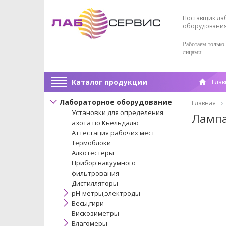
Поставщик ла
оборудовани
Работаем только
лицами
Каталог продукции
Глав
Лабораторное оборудование
Главная
Установки для определения
Лампа
азота по Кьельдалю
Аттестация рабочих мест
Термоблоки
Алкотестеры
Прибор вакуумного
фильтрования
Дистилляторы
pH-метры,электроды
Весы,гири
Вискозиметры
Влагомеры