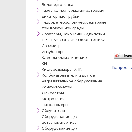
Водоподготовка
Газоанализаторы,аспираторы,ин
дикаторные трубки
Гидрометеорологическое,параме
тры воздушной среды
Дозаторы, наконечники,пипетки
ТЕЧЕТРАССОПОИСКОВАЯ ТЕХНИКА
Дозиметры
Инкубаторы
Поде
Камеры климатические
КИП
Вопрос - 
Кислородомеры, ХПК
Колбонагреватели и другое
нагревательное оборудование
Кондуктометры
Люксметры
Метрология
Нитратомеры
Облучатели
Оборудование для
ветсанэкспертизы
Оборудование для