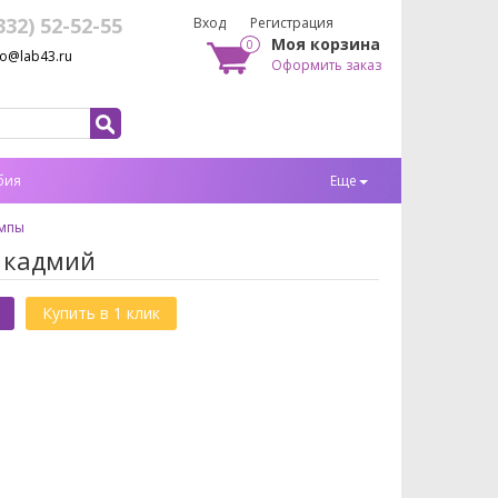
332) 52-52-55
Вход
Регистрация
Моя корзина
0
fo@lab43.ru
Оформить заказ
бия
Еще
мпы
а кадмий
Купить в 1 клик