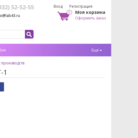
332) 52-52-55
Вход
Регистрация
Моя корзина
0
fo@lab43.ru
Оформить заказ
бия
Еще
 производств
-1