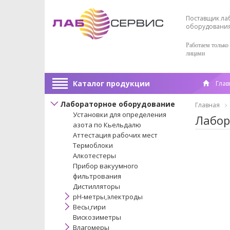
Поставщик ла
оборудовани
Работаем только
лицами
Каталог продукции
Глав
Лабораторное оборудование
Главная
Установки для определения
Лабор
азота по Кьельдалю
Аттестация рабочих мест
Термоблоки
Алкотестеры
Прибор вакуумного
фильтрования
Дистилляторы
pH-метры,электроды
Весы,гири
Вискозиметры
Влагомеры