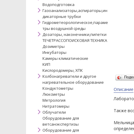
Водоподготовка
Газоанализаторы,аспираторы,ин
дикаторные трубки
Гидрометеорологическое,параме
тры воздушной среды
Дозаторы, наконечники,пипетки
ТЕЧЕТРАССОПОИСКОВАЯ ТЕХНИКА
Дозиметры
Инкубаторы
Камеры климатические
КИП
Кислородомеры, ХПК
Колбонагреватели и другое
Поде
нагревательное оборудование
Кондуктометры
Описание
Люксметры
Лаборато
Метрология
Нитратомеры
Также воз
Облучатели
Оборудование для
Мельница
ветсанэкспертизы
определен
Оборудование для