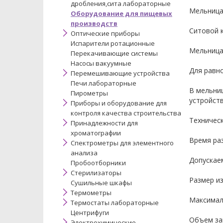
дробления,сита лабораторные
Мельница 
Оборудование для пищевых
производств
Ситовой к
Оптические приборы
Испарители ротационные
Мельница 
Перекачивающие системы
Насосы вакуумные
Для равн
Перемешивающие устройства
Печи лабораторные
В мельни
Пирометры
устройст
Приборы и оборудование для
контроля качества строительства
Техничес
Принадлежности для
хроматографии
Время раз
Спектрометры для элементного
анализа
Допускае
Пробоотборники
Стерилизаторы
Размер и
Сушильные шкафы
Термометры
Максимал
Термостаты лабораторные
Центрифуги
Объем за
Электрохимические