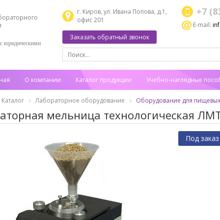
+7 (8
г. Киров, ул. Ивана Попова, д.1,
бораторного
офис 201
E-mail:
in
я
Заказать обратный звонок
 с юридическими
ная
О компании
Каталог продукции
Учебно-наглядные посо
Каталог
Лабораторное оборудование
Оборудование для пищевых
аторная мельница технологическая ЛМТ
Под заказ