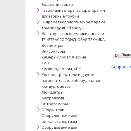
Водоподготовка
Газоанализаторы,аспираторы,ин
дикаторные трубки
Гидрометеорологическое,параме
тры воздушной среды
Дозаторы, наконечники,пипетки
ТЕЧЕТРАССОПОИСКОВАЯ ТЕХНИКА
Дозиметры
Инкубаторы
Поде
Камеры климатические
КИП
Вопрос - 
Кислородомеры, ХПК
Колбонагреватели и другое
нагревательное оборудование
Кондуктометры
Люксметры
Метрология
Нитратомеры
Облучатели
Оборудование для
ветсанэкспертизы
Оборудование для