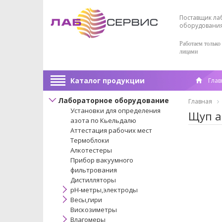
Поставщик ла
оборудовани
Работаем только
лицами
Каталог продукции
Глав
Лабораторное оборудование
Главная
Установки для определения
Щуп а
азота по Кьельдалю
Аттестация рабочих мест
Термоблоки
Алкотестеры
Прибор вакуумного
фильтрования
Дистилляторы
pH-метры,электроды
Весы,гири
Вискозиметры
Влагомеры