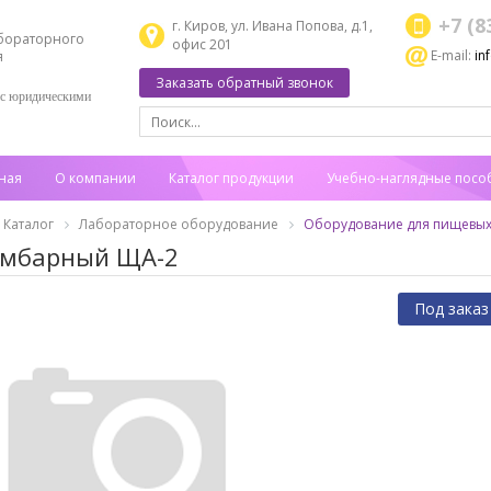
+7 (8
г. Киров, ул. Ивана Попова, д.1,
бораторного
офис 201
E-mail:
in
я
Заказать обратный звонок
 с юридическими
ная
О компании
Каталог продукции
Учебно-наглядные посо
Каталог
Лабораторное оборудование
Оборудование для пищевых
мбарный ЩА-2
Под заказ