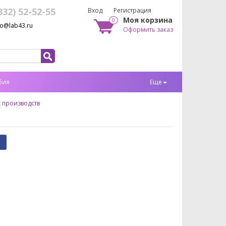
332) 52-52-55
Вход
Регистрация
Моя корзина
0
fo@lab43.ru
Оформить заказ
бия
Еще
 производств