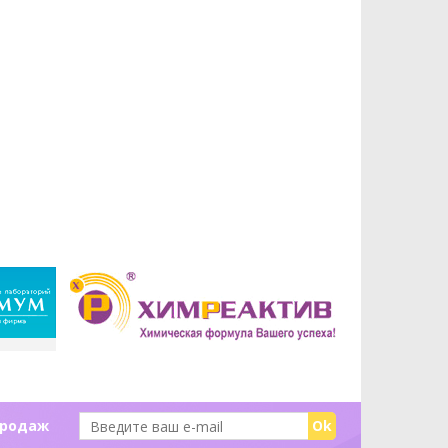
продаж
Ok