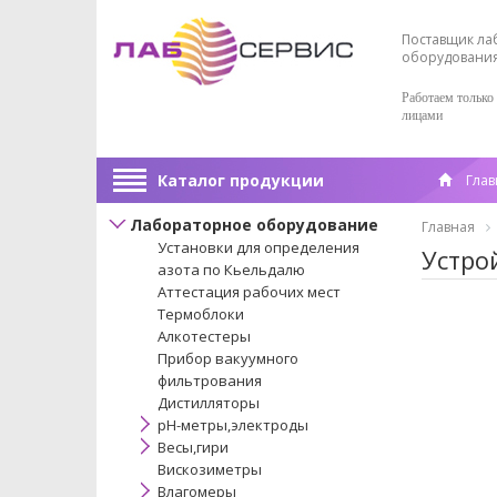
Поставщик ла
оборудовани
Работаем только
лицами
Каталог продукции
Глав
Лабораторное оборудование
Главная
Установки для определения
Устро
азота по Кьельдалю
Аттестация рабочих мест
Термоблоки
Алкотестеры
Прибор вакуумного
фильтрования
Дистилляторы
pH-метры,электроды
Весы,гири
Вискозиметры
Влагомеры