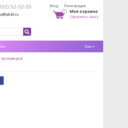
332) 52-52-55
Вход
Регистрация
Моя корзина
0
fo@lab43.ru
Оформить заказ
бия
Еще
 производств