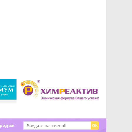
продаж
Ok