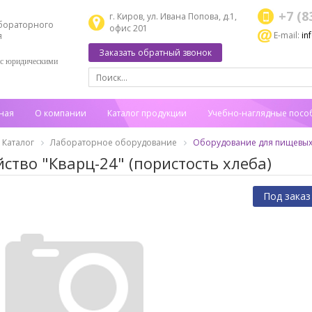
+7 (8
г. Киров, ул. Ивана Попова, д.1,
бораторного
офис 201
E-mail:
in
я
Заказать обратный звонок
 с юридическими
ная
О компании
Каталог продукции
Учебно-наглядные посо
Каталог
Лабораторное оборудование
Оборудование для пищевых
йство "Кварц-24" (пористость хлеба)
Под заказ