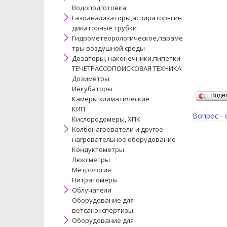
Водоподготовка
Газоанализаторы,аспираторы,ин
дикаторные трубки
Гидрометеорологическое,параме
тры воздушной среды
Дозаторы, наконечники,пипетки
ТЕЧЕТРАССОПОИСКОВАЯ ТЕХНИКА
Дозиметры
Инкубаторы
Поде
Камеры климатические
КИП
Вопрос - 
Кислородомеры, ХПК
Колбонагреватели и другое
нагревательное оборудование
Кондуктометры
Люксметры
Метрология
Нитратомеры
Облучатели
Оборудование для
ветсанэкспертизы
Оборудование для