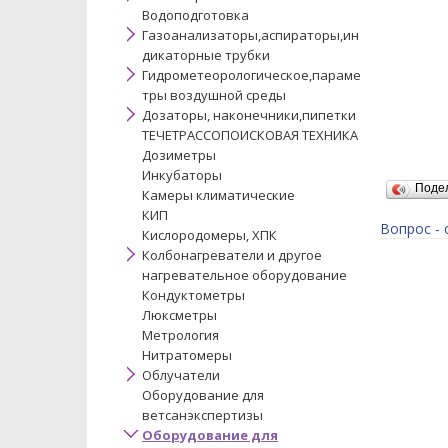
Водоподготовка
Газоанализаторы,аспираторы,ин
дикаторные трубки
Гидрометеорологическое,параме
тры воздушной среды
Дозаторы, наконечники,пипетки
ТЕЧЕТРАССОПОИСКОВАЯ ТЕХНИКА
Дозиметры
Инкубаторы
Поде
Камеры климатические
КИП
Вопрос - 
Кислородомеры, ХПК
Колбонагреватели и другое
нагревательное оборудование
Кондуктометры
Люксметры
Метрология
Нитратомеры
Облучатели
Оборудование для
ветсанэкспертизы
Оборудование для