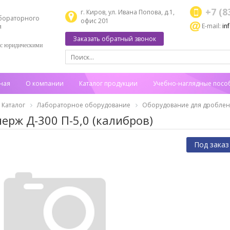
+7 (8
г. Киров, ул. Ивана Попова, д.1,
бораторного
офис 201
E-mail:
in
я
Заказать обратный звонок
 с юридическими
ная
О компании
Каталог продукции
Учебно-наглядные посо
Каталог
Лабораторное оборудование
Оборудование для дроблен
нерж Д-300 П-5,0 (калибров)
Под заказ