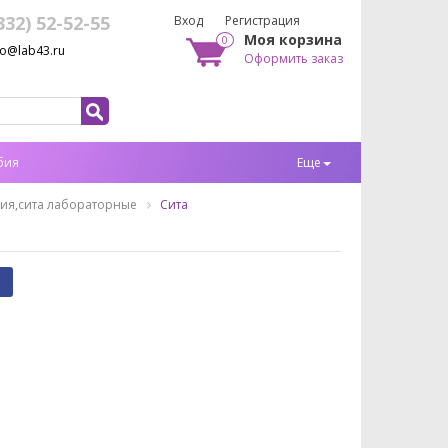
332) 52-52-55
Вход
Регистрация
Моя корзина
0
fo@lab43.ru
Оформить заказ
бия
Еще
ия,сита лабораторные
Сита