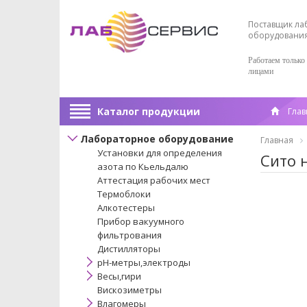
Поставщик ла
оборудовани
Работаем только
лицами
Каталог продукции
Глав
Лабораторное оборудование
Главная
Установки для определения
Сито 
азота по Кьельдалю
Аттестация рабочих мест
Термоблоки
Алкотестеры
Прибор вакуумного
фильтрования
Дистилляторы
pH-метры,электроды
Весы,гири
Вискозиметры
Влагомеры