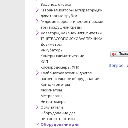
Водоподготовка
Газоанализаторы,аспираторы,ин
дикаторные трубки
Гидрометеорологическое,параме
тры воздушной среды
Дозаторы, наконечники,пипетки
ТЕЧЕТРАССОПОИСКОВАЯ ТЕХНИКА
Дозиметры
Инкубаторы
Поде
Камеры климатические
КИП
Вопрос - 
Кислородомеры, ХПК
Колбонагреватели и другое
нагревательное оборудование
Кондуктометры
Люксметры
Метрология
Нитратомеры
Облучатели
Оборудование для
ветсанэкспертизы
Оборудование для