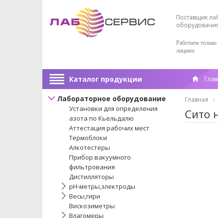
Поставщик ла
оборудовани
Работаем только
лицами
Каталог продукции
Глав
Лабораторное оборудование
Главная
Установки для определения
Сито 
азота по Кьельдалю
Аттестация рабочих мест
Термоблоки
Алкотестеры
Прибор вакуумного
фильтрования
Дистилляторы
pH-метры,электроды
Весы,гири
Вискозиметры
Влагомеры