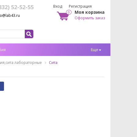
332) 52-52-55
Вход
Регистрация
Моя корзина
0
fo@lab43.ru
Оформить заказ
бия
Еще
ия,сита лабораторные
Сита