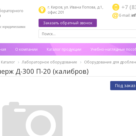
+7 (8
г. Киров, ул. Ивана Попова, д.1,
бораторного
офис 201
E-mail:
in
я
Заказать обратный звонок
 с юридическими
ная
О компании
Каталог продукции
Учебно-наглядные посо
Каталог
Лабораторное оборудование
Оборудование для дроблен
нерж Д-300 П-20 (калибров)
Под заказ