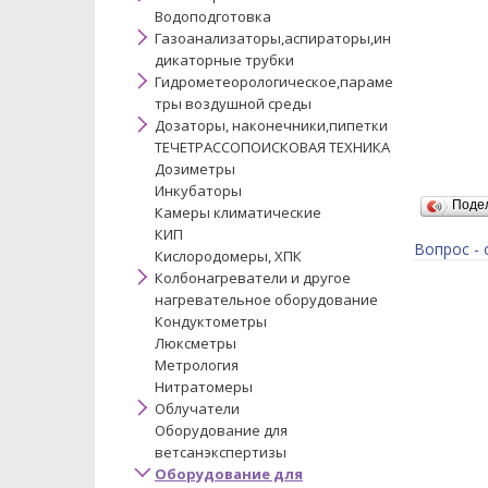
Водоподготовка
Газоанализаторы,аспираторы,ин
дикаторные трубки
Гидрометеорологическое,параме
тры воздушной среды
Дозаторы, наконечники,пипетки
ТЕЧЕТРАССОПОИСКОВАЯ ТЕХНИКА
Дозиметры
Инкубаторы
Поде
Камеры климатические
КИП
Вопрос - 
Кислородомеры, ХПК
Колбонагреватели и другое
нагревательное оборудование
Кондуктометры
Люксметры
Метрология
Нитратомеры
Облучатели
Оборудование для
ветсанэкспертизы
Оборудование для