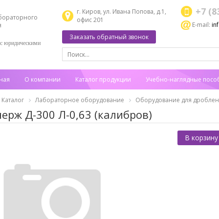
+7 (8
г. Киров, ул. Ивана Попова, д.1,
бораторного
офис 201
E-mail:
in
я
Заказать обратный звонок
 с юридическими
ная
О компании
Каталог продукции
Учебно-наглядные посо
Каталог
Лабораторное оборудование
Оборудование для дроблен
нерж Д-300 Л-0,63 (калибров)
В корзину