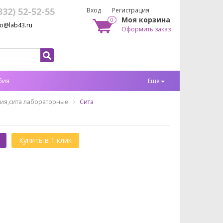
332) 52-52-55
Вход
Регистрация
Моя корзина
0
fo@lab43.ru
Оформить заказ
бия
Еще
ия,сита лабораторные
Сита
Купить в 1 клик