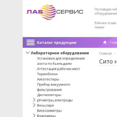
Поставщик ла
оборудовани
Работаем только
лицами
Каталог продукции
Глав
Лабораторное оборудование
Главная
Установки для определения
Сито 
азота по Кьельдалю
Аттестация рабочих мест
Термоблоки
Алкотестеры
Прибор вакуумного
фильтрования
Дистилляторы
pH-метры,электроды
Весы,гири
Вискозиметры
Влагомеры