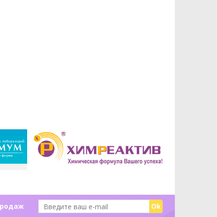
продаж
Ok