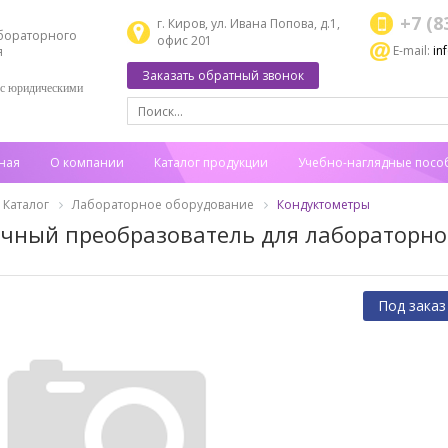
+7 (8
г. Киров, ул. Ивана Попова, д.1,
бораторного
офис 201
E-mail:
in
я
Заказать обратный звонок
 с юридическими
ная
О компании
Каталог продукции
Учебно-наглядные посо
Каталог
Лабораторное оборудование
Кондуктометры
чный преобразователь для лабораторног
Под заказ