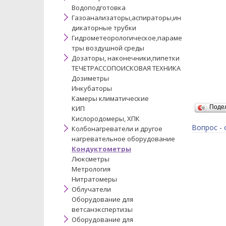
Водоподготовка
Газоанализаторы,аспираторы,ин
дикаторные трубки
Гидрометеорологическое,параме
тры воздушной среды
Дозаторы, наконечники,пипетки
ТЕЧЕТРАССОПОИСКОВАЯ ТЕХНИКА
Дозиметры
Инкубаторы
Камеры климатические
Поде
КИП
Кислородомеры, ХПК
Вопрос - 
Колбонагреватели и другое
нагревательное оборудование
Кондуктометры
Люксметры
Метрология
Нитратомеры
Облучатели
Оборудование для
ветсанэкспертизы
Оборудование для