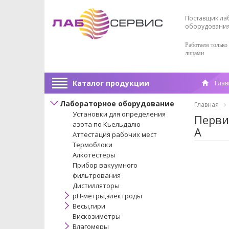
Поставщик ла
оборудовани
Работаем только
лицами
Каталог продукции
Глав
Лабораторное оборудование
Главная
Установки для определения
Перви
азота по Кьельдалю
А
Аттестация рабочих мест
Термоблоки
Алкотестеры
Прибор вакуумного
фильтрования
Дистилляторы
pH-метры,электроды
Весы,гири
Вискозиметры
Влагомеры