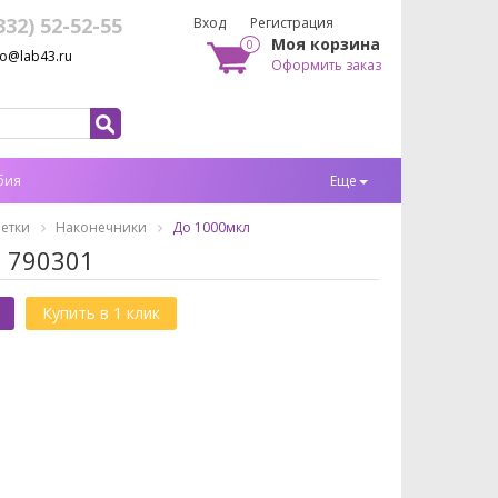
332) 52-52-55
Вход
Регистрация
Моя корзина
0
fo@lab43.ru
Оформить заказ
бия
Еще
етки
Наконечники
До 1000мкл
) 790301
Купить в 1 клик