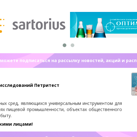
можете подписаться на рассылку новостей, акций и рас
 исследований Петритест
ных сред, являющихся универсальным инструментом для
иях пищевой промышленности, объектах общественного
 быту.
скими лицами!