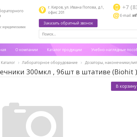
+7 (8
г. Киров, ул. Ивана Попова, д.1,
бораторного
офис 201
E-mail:
in
я
Заказать обратный звонок
 с юридическими
ная
О компании
Каталог продукции
Учебно-наглядные посо
Каталог
Лабораторное оборудование
Дозаторы, наконечники,пип
ечники 300мкл , 96шт в штативе (Biohit 
В корзину