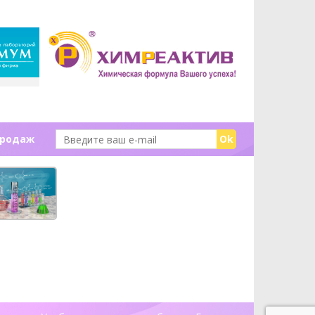
продаж
Ok