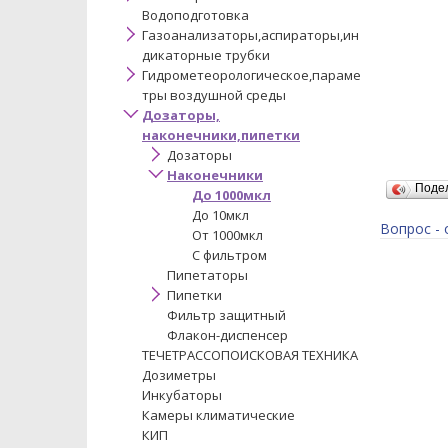
Водоподготовка
Газоанализаторы,аспираторы,ин
дикаторные трубки
Гидрометеорологическое,параме
тры воздушной среды
Дозаторы,
наконечники,пипетки
Дозаторы
Наконечники
Поде
До 1000мкл
До 10мкл
Вопрос - 
От 1000мкл
С фильтром
Пипетаторы
Пипетки
Фильтр защитный
Флакон-диспенсер
ТЕЧЕТРАССОПОИСКОВАЯ ТЕХНИКА
Дозиметры
Инкубаторы
Камеры климатические
КИП