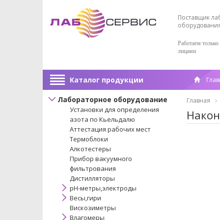
Поставщик ла
оборудовани
Работаем только
лицами
Каталог продукции
Глав
Лабораторное оборудование
Главная
Установки для определения
Након
азота по Кьельдалю
Аттестация рабочих мест
Термоблоки
Алкотестеры
Прибор вакуумного
фильтрования
Дистилляторы
pH-метры,электроды
Весы,гири
Вискозиметры
Влагомеры