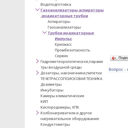
Водоподготовка
Газоанализаторы,аспираторы
,индикаторные трубки
Аспираторы
Газоанализаторы
Трубки индикаторные
Импульс
Крисмасс
Промбезопасность
Сервек
Поде
Гидрометеорологическое,параме
тры воздушной среды
Вопрос - 
Дозаторы, наконечники,пипетки
ТЕЧЕТРАССОПОИСКОВАЯ ТЕХНИКА
Дозиметры
Инкубаторы
Камеры климатические
КИП
Кислородомеры, ХПК
Колбонагреватели и другое
нагревательное оборудование
Кондуктометры