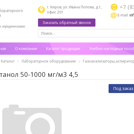
+7 (8
г. Киров, ул. Ивана Попова, д.1,
бораторного
офис 201
E-mail:
in
я
Заказать обратный звонок
 с юридическими
ная
О компании
Каталог продукции
Учебно-наглядные посо
Каталог
Лабораторное оборудование
Газоанализаторы,аспирато
танол 50-1000 мг/м3 4,5
Под заказ