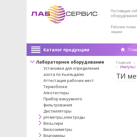
Поставщик ла
оборудовани
Работаем только
лицами
Каталог продукции
Глав
Лабораторное оборудование
Главная
Импульс
Установки для определения
ТИ ме
азота по Кьельдалю
Аттестация рабочих мест
Термоблоки
Алкотестеры
Прибор вакуумного
фильтрования
Дистилляторы
pH-метры,электроды
Весы,гири
Вискозиметры
Влагомеры