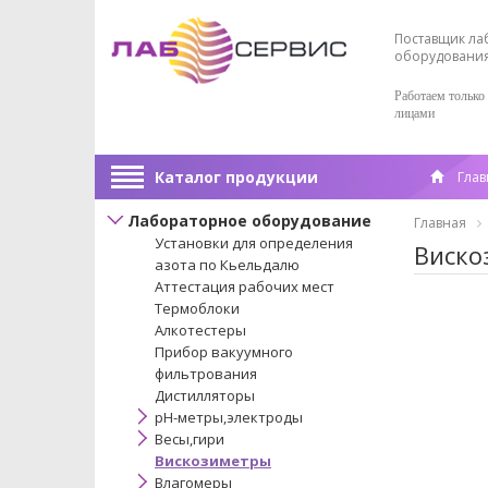
Поставщик ла
оборудовани
Работаем только
лицами
Каталог продукции
Глав
Лабораторное оборудование
Главная
Установки для определения
Виско
азота по Кьельдалю
Аттестация рабочих мест
Термоблоки
Алкотестеры
Прибор вакуумного
фильтрования
Дистилляторы
pH-метры,электроды
Весы,гири
Вискозиметры
Влагомеры