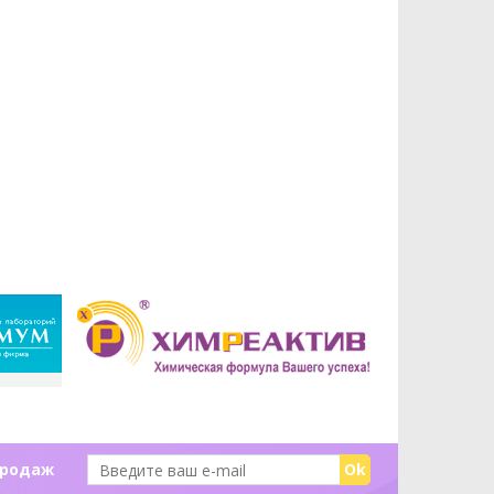
продаж
Ok