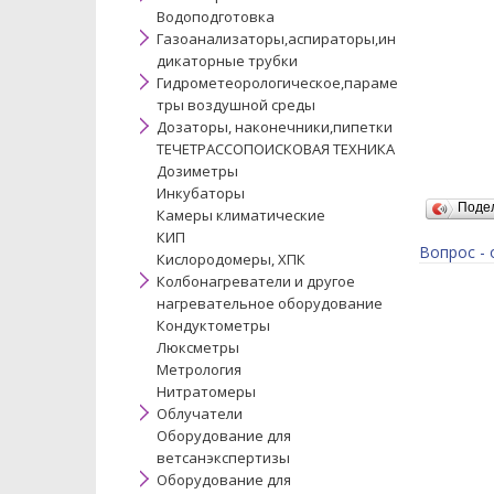
Водоподготовка
Газоанализаторы,аспираторы,ин
дикаторные трубки
Гидрометеорологическое,параме
тры воздушной среды
Дозаторы, наконечники,пипетки
ТЕЧЕТРАССОПОИСКОВАЯ ТЕХНИКА
Дозиметры
Инкубаторы
Поде
Камеры климатические
КИП
Вопрос - 
Кислородомеры, ХПК
Колбонагреватели и другое
нагревательное оборудование
Кондуктометры
Люксметры
Метрология
Нитратомеры
Облучатели
Оборудование для
ветсанэкспертизы
Оборудование для