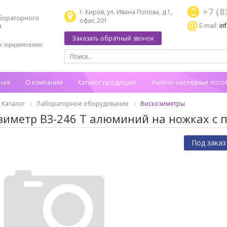
+7 (8
г. Киров, ул. Ивана Попова, д.1,
бораторного
офис 201
E-mail:
in
я
Заказать обратный звонок
 с юридическими
ная
О компании
Каталог продукции
Учебно-наглядные посо
Каталог
Лабораторное оборудование
Вискозиметры
зиметр ВЗ-246 Т алюминий на ножках с 
Под заказ