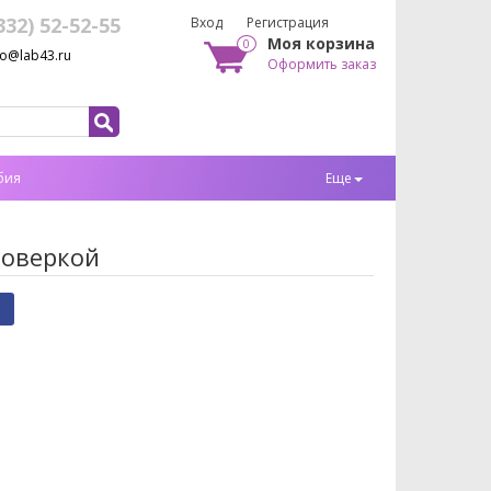
332) 52-52-55
Вход
Регистрация
Моя корзина
0
fo@lab43.ru
Оформить заказ
бия
Еще
поверкой