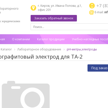
+7 (8
г. Киров, ул. Ивана Попова, д.1,
бораторного
офис 201
E-mail:
in
я
Заказать обратный звонок
 с юридическими
ная
О компании
Каталог продукции
Учебно-наглядные посо
Каталог
Лабораторное оборудование
pH-метры,электроды
ографитовый электрод для ТА-2
Под заказ