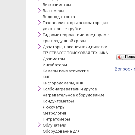
Вискозиметры
Влагомеры
Водоподготовка
Газоанализаторы,аспираторы,ин
дикаторные трубки
Гидрометеорологическое,параме
тры воздушной среды
Дозаторы, наконечники,пипетки
ТЕЧЕТРАССОПОИСКОВАЯ ТЕХНИКА
Поде
Дозиметры
Инкубаторы
Вопрос - 
Камеры климатические
КИП
Кислородомеры, ХПК
Колбонагреватели и другое
нагревательное оборудование
Кондуктометры
Люксметры
Метрология
Нитратомеры
Облучатели
Оборудование для