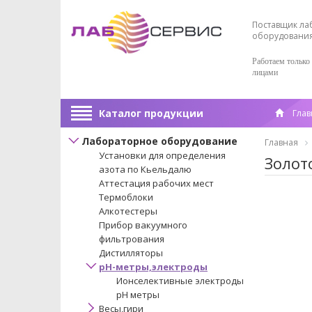
Поставщик ла
оборудовани
Работаем только
лицами
Каталог продукции
Глав
Лабораторное оборудование
Главная
Установки для определения
Золот
азота по Кьельдалю
Аттестация рабочих мест
Термоблоки
Алкотестеры
Прибор вакуумного
фильтрования
Дистилляторы
pH-метры,электроды
Ионселективные электроды
рН метры
Весы,гири