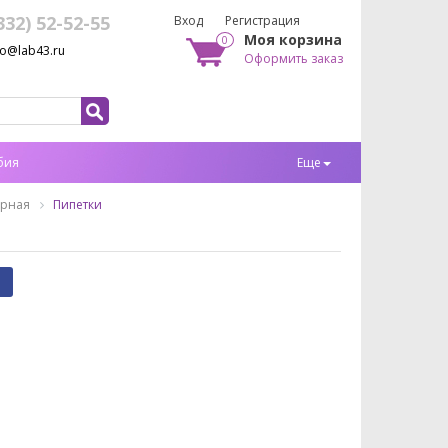
332) 52-52-55
Вход
Регистрация
Моя корзина
0
fo@lab43.ru
Оформить заказ
бия
Еще
орная
Пипетки