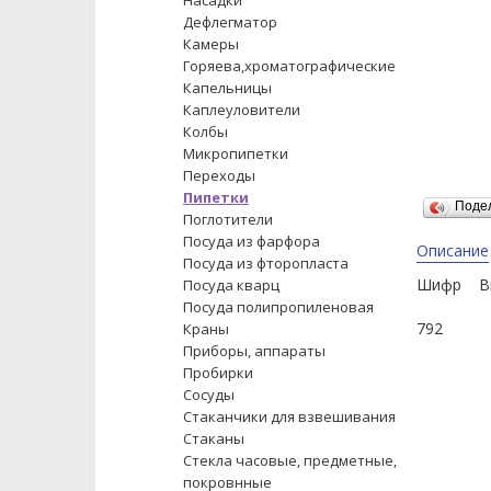
Насадки
Дефлегматор
Камеры
Горяева,хроматографические
Капельницы
Каплеуловители
Колбы
Микропипетки
Переходы
Пипетки
Поде
Поглотители
Посуда из фарфора
Описание
Посуда из фторопласта
Шифр Вм
Посуда кварц
Посуда полипропиленовая
792 
Краны
Приборы, аппараты
Пробирки
Сосуды
Стаканчики для взвешивания
Стаканы
Стекла часовые, предметные,
покровнные