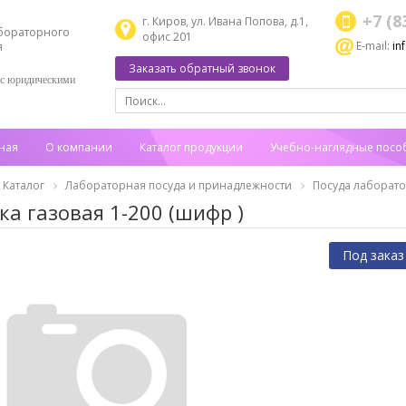
+7 (8
г. Киров, ул. Ивана Попова, д.1,
бораторного
офис 201
E-mail:
in
я
Заказать обратный звонок
 с юридическими
ная
О компании
Каталог продукции
Учебно-наглядные посо
Каталог
Лабораторная посуда и принадлежности
Посуда лаборат
ка газовая 1-200 (шифр )
Под заказ