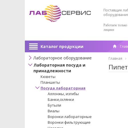
Поставщик ла
оборудовани
Работаем только
лицами
Каталог продукции
Глав
Лабораторное оборудование
Главная
Лабораторная посуда и
Пипет
принадлежности
Кюветы
Планшеты
Посуда лабораторная
Аллонжы, изгибы
Банки,склянки
Бутыли
Виалы
Воронки лабораторные
Воронки фильтрующие