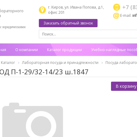
+7 (8
г. Киров, ул. Ивана Попова, д.1,
бораторного
офис 201
E-mail:
in
я
Заказать обратный звонок
 с юридическими
ная
О компании
Каталог продукции
Учебно-наглядные посо
Каталог
Лабораторная посуда и принадлежности
Посуда лаборат
ОД П-1-29/32-14/23 ш.1847
В корзину