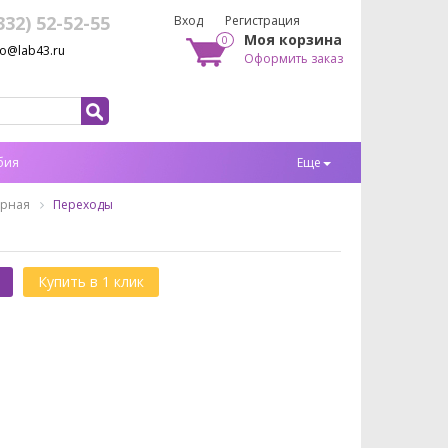
332) 52-52-55
Вход
Регистрация
Моя корзина
0
fo@lab43.ru
Оформить заказ
бия
Еще
орная
Переходы
Купить в 1 клик