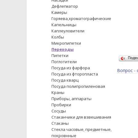
Насадки
Дефлегматор
Камеры
Горяева,хроматографические
Капельницы
Каплеуловители
Колбы
Микропипетки
Переходы
Пипетки
Поде
Поглотители
Посуда из фарфора
Вопрос - 
Посуда из фторопласта
Посуда кварц
Посуда полипропиленовая
Краны
Приборы, аппараты
Пробирки
Сосуды
Стаканчики для взвешивания
Стаканы
Стекла часовые, предметные,
покровнные