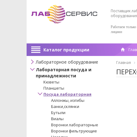
Поставщик ла
оборудовани
Работаем только
лицами
Каталог продукции
Глав
Лабораторное оборудование
Главная
Лабораторная посуда и
ПЕРЕХ
принадлежности
Кюветы
Планшеты
Посуда лабораторная
Аллонжы, изгибы
Банки,склянки
Бутыли
Виалы
Воронки лабораторные
Воронки фильтрующие