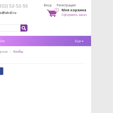
332) 52-52-55
Вход
Регистрация
Моя корзина
0
fo@lab43.ru
Оформить заказ
бия
Еще
орная
Колбы