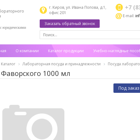
+7 (8
г. Киров, ул. Ивана Попова, д.1,
бораторного
офис 201
E-mail:
in
я
Заказать обратный звонок
 с юридическими
ная
О компании
Каталог продукции
Учебно-наглядные посо
Каталог
Лабораторная посуда и принадлежности
Посуда лаборат
 Фаворского 1000 мл
Под заказ