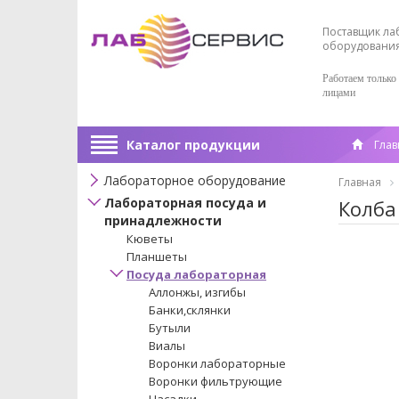
Поставщик ла
оборудовани
Работаем только
лицами
Каталог продукции
Глав
Лабораторное оборудование
Главная
Лабораторная посуда и
Колба
принадлежности
Кюветы
Планшеты
Посуда лабораторная
Аллонжы, изгибы
Банки,склянки
Бутыли
Виалы
Воронки лабораторные
Воронки фильтрующие