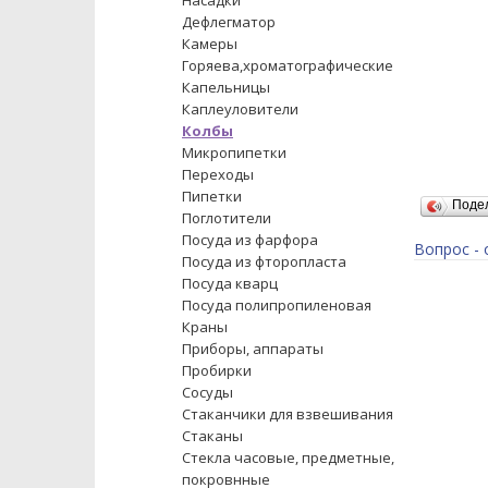
Насадки
Дефлегматор
Камеры
Горяева,хроматографические
Капельницы
Каплеуловители
Колбы
Микропипетки
Переходы
Пипетки
Поде
Поглотители
Посуда из фарфора
Вопрос - 
Посуда из фторопласта
Посуда кварц
Посуда полипропиленовая
Краны
Приборы, аппараты
Пробирки
Сосуды
Стаканчики для взвешивания
Стаканы
Стекла часовые, предметные,
покровнные